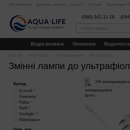
Перейти до основного контенту
Про компанію
Доставка і оплата
Гарантії
Послуги
Партнерам / О
(066) 341-11-16
(044
Водні розваги
Опалення
Водопоста
Aqua-Life
Очистка води
УФ-знезараження
УФ-змінні лампи
Змінні лампи до ультрафіо
УФ-знезаражувачі
Бренд
Ecosoft
6
Greenway
3
Pallas
6
Raifil
9
Sterilight
16
WaterSpace
1
Ціна, грн