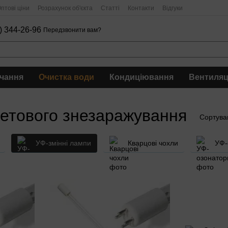
птові ціни
Розрахунок об'єкта
Статті
Контакти
Відгуки
) 344-26-96
Передзвонити вам?
чання
Очистка води
Кондиціювання
Вентиляц
летового знезаражування
Сортува
УФ-змінні лампи
Кварцові чохли
УФ-