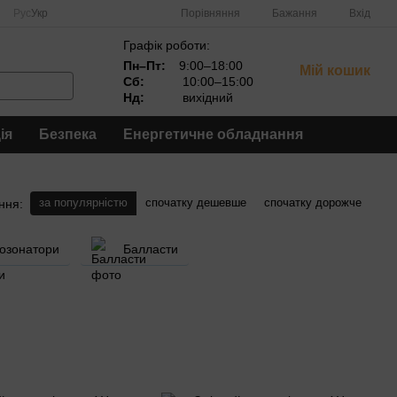
Порівняння
Рус
Укр
Бажання
Вхід
Графік роботи:
Пн–Пт:
9:00–18:00
Мій кошик
Сб:
10:00–15:00
Нд:
вихідний
ія
Безпека
Енергетичне обладнання
за популярністю
спочатку дешевше
спочатку дорожче
ння:
озонатори
Балласти