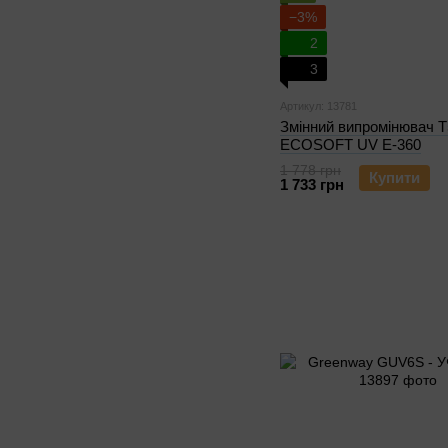
−3%
2
3
Артикул: 13781
Змінний випромінювач T
ECOSOFT UV E-360
1 778 грн
Купити
1 733 грн