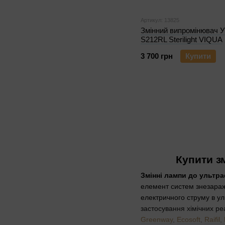
Артикул: 13825
Змінний випромінювач 
S212RL Sterilight VIQUA
3 700 грн
Купити
Купити з
Змінні лампи до ультр
елемент систем знезараж
електричного струму в ул
застосування хімічних ре
Greenway
,
Ecosoft
,
Raifil
,