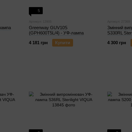
5
Артикул: 13905
Артикул: 27369
лампа
Greenway GUV10S
Змінний ви
(GPH600T5L/4) - УФ-лампа
S330RL Steri
4 181 грн
Купити
4 300 грн