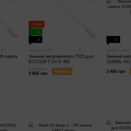
−11%
2
3
5
4
6
Артикул: 13785
Артикул: 13853
УФ-лампа
Змінний випромінювач T529 для
Змінний ви
ECOSOFT UV E-480
S100RL-HO S
2 970 грн
Купити
3 455 грн
2 655 грн