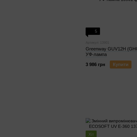
5
Артикул: 13901
Greenway GUV12H (GHO
УФ-лампа
3 986 грн
Купити
Хіт