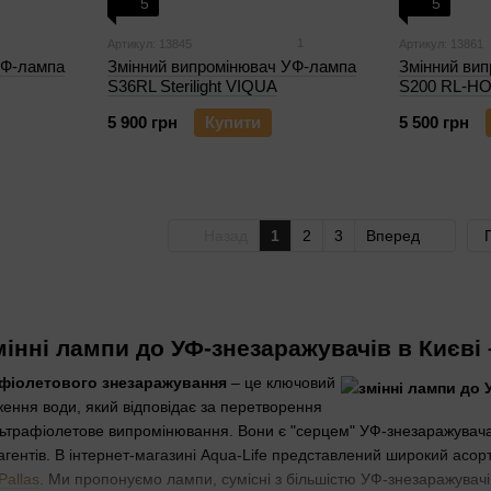
5
5
1
Артикул: 13845
Артикул: 13861
УФ-лампа
Змінний випромінювач УФ-лампа
Змінний ви
S36RL Sterilight VIQUA
S200 RL-HO 
5 900 грн
Купити
5 500 грн
Назад
1
2
3
Вперед
мінні лампи до УФ-знезаражувачів в Києві –
афіолетового знезаражування
– це ключовий
ення води, який відповідає за перетворення
ьтрафіолетове випромінювання. Вони є "серцем" УФ-знезаражувача, 
агентів. В інтернет-магазині Aqua-Life представлений широкий асо
Pallas
. Ми пропонуємо лампи, сумісні з більшістю УФ-знезаражувачі