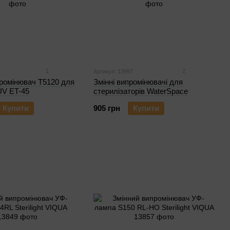
1
2
Артикул: 13997
ромінювач T5120 для
Змінні випромінювачі для
V ET-45
стерилізаторів WaterSpace
Купити
905 грн
Купити