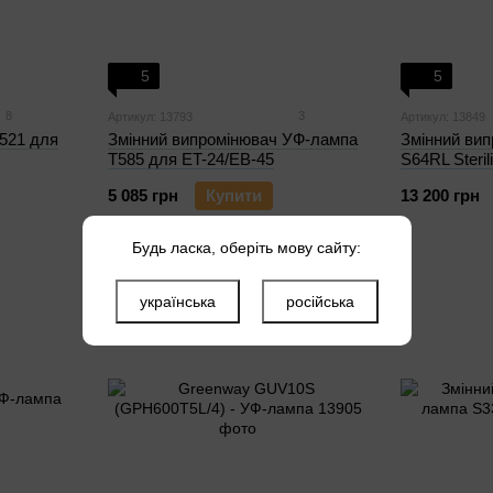
5
5
8
3
Артикул: 13793
Артикул: 13849
521 для
Змінний випромінювач УФ-лампа
Змінний ви
T585 для ET-24/ЕВ-45
S64RL Steri
5 085 грн
Купити
13 200 грн
Будь ласка, оберіть мову сайту:
українська
російська