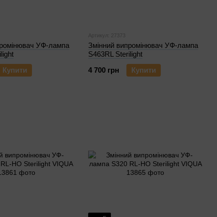
Артикул: 27373
промінювач УФ-лампа
Змінний випромінювач УФ-лампа
light
S463RL Sterilight
Купити
4 700 грн
Купити