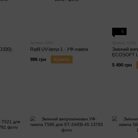
5
Артикул: 13917
Артикул: 13929
330)-
Raifil UV-lamp-1 - УФ-лампа
Змінний вип
ECOSOFT U
986 грн
Купити
5 490 грн