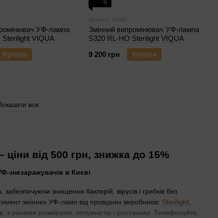
5
Артикул: 13865
промінювач УФ-лампа
Змінний випромінювач УФ-лампа
Sterilight VIQUA
S320 RL-HO Sterilight VIQUA
Купити
9 200 грн
Купити
Показати все
 ціни від 500 грн, знижка до 15%
забезпечуючи знищення бактерій, вірусів і грибків без
ртимент змінних УФ-ламп від провідних виробників:
Sterilight
,
в, з різними розмірами, потужністю і роз’ємами. Телефонуйте,