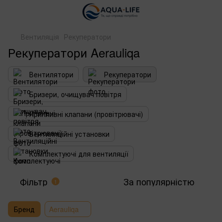
Вентиляція
Рекуператори
Рекуператори Aerauliqa
Вентилятори
Рекуператори
Бризери, очищувач повітря
Припливні клапани (провітрювачі)
Вентиляційні установки
Комплектуючі для вентиляції
Фільтр
За популярністю
1
Бренд
Aerauliqa