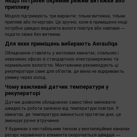
Якщо потрібен окремий режим витяжки або
припливу
Моделі підтримують три варіанти: тільки витяжка, тільки
приплив або почергово. Це зручно, коли в приміщенні іноді
потрібно швидко видалити вологе повітря або навпаки —
подати свіже без витяжки.
Для яких приміщень вибирають Aerauliqa
Обладнання ставлять у житлових кімнатах, спальнях і
невеликих офісах зі стандартною електромережею та
нормальною вологістю. Монтажники рекомендують ці
рекуператори саме для об'єктів, де вікна не відкривають
узимку через холод.
Чому важливий датчик температури у
рекуператорі
Датчик дозволяє обладнанню самостійно змінювати
швидкість роботи залежно від температури повітря. У
кімнатах, де температура змінюється протягом дня, це
зменшує ручне втручання.
У будинках з нестабільним тиском у вентиляційних каналах
ресурс керамічного елемента скорочується швидше —