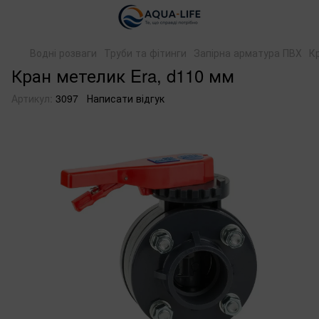
Водні розваги
Труби та фітинги
Запірна арматура ПВХ
К
Кран метелик Era, d110 мм
Артикул:
3097
Написати відгук