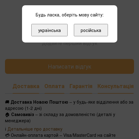
Будь ласка, оберіть мову сайту:
українська
російська
Додайте перший відгук
Написати відгук
Доставка
Оплата
Гарантія
Консультація
🚚
Доставка Новою Поштою
– у будь-яке відділення або за
адресою (1-2 дні)
🏠
Самовивіз
– зі складу за домовленістю (деталі у
менеджера)
ℹ️
Детальніше про доставку
💳 Онлайн-оплата картой – Visa/MasterCard на сайте