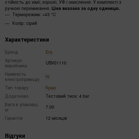
стійкість до хімії, корозії, УФ і окислення. У комплекті з
ручкою перемикання.
Ціна вказана за одну одиницю.
Терморежим: +43 °C
Колір: сірий
Характеристики
Бренд
Era
Артикул
UBV01110
виробника
Наявність
Ні
електроприводу
Тип товару
Кран
Додатково
Тестовий тиск: 4 bar
Вага в упаковці,
7.00
кг
Гарантія
12 місяців
Відгуки