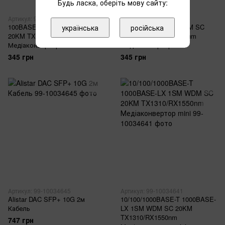
Будь ласка, оберіть мову сайту:
Артикул: 99-10034637
Артикул: 99-10034638
100BASE-FX 1SM WDM SC
100BASE-FX 1SM WDM SC
українська
російська
20KM TX1310/RX1550nm
20KM TX1550/RX1310nm
Медіаконвертор mini
Медіаконвертор mini
345 грн
345 грн
Артикул: 99-10034645
Артикул: 99-10034641
Alistar DAC SFP+ 10G 2м
10/100/1000BASE-T 1000BASE-
Кабель
LX 1SM WDM SC 20KM
TX1310/RX1550nm
747 грн