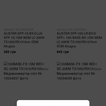
Артикул: 99-00020848
Артикул: 99-00020854
ALISTAR SFP-1G-BX-D-L20
ALISTAR SFP-10G-LR-BX-D
SFP 1G 1SM WDM LC 20KM
SFP+ 10G BASE-BX 1SM WDM
TX1550/RX1310nm DDM
LC 20KM TX1330/RX1270nm
Модуль
DOM Модуль
282 грн
842 грн