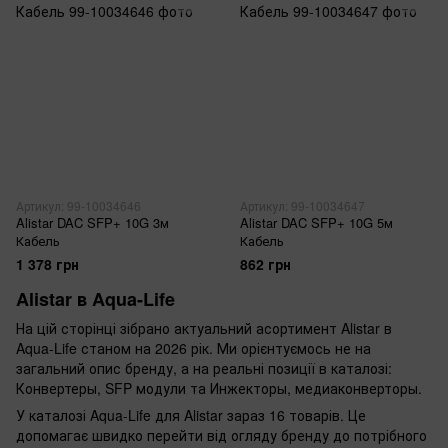
Артикул: 99-10034646
Артикул: 99-10034647
Alistar DAC SFP+ 10G 3м
Alistar DAC SFP+ 10G 5м
Кабель
Кабель
1 378 грн
862 грн
Alistar в Aqua-Life
На цій сторінці зібрано актуальний асортимент Alistar в
Aqua-Life станом на 2026 рік. Ми орієнтуємось не на
загальний опис бренду, а на реальні позиції в каталозі:
Конвертеры, SFP модули та Инжекторы, медиаконверторы.
У каталозі Aqua-Life для Alistar зараз 16 товарів. Це
допомагає швидко перейти від огляду бренду до потрібного