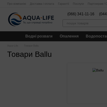
Перейти до основного контенту
Про компанію
Доставка і оплата
Гарантії
Послуги
Партнерам / О
(066) 341-11-16
(044
Водні розваги
Опалення
Водопоста
Aqua-Life
Товари Ballu
Товари Ballu