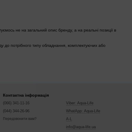
туємось не на загальний опис бренду, а на реальні позиції в
енду до потрібного типу обладнання, комплектуючих або
Контактна інформація
(066) 341-11-16
Viber: Aqua-Life
(044) 344-26-96
WhatApp: Aqua-Life
A-L
Передзвонити вам?
info@aqua-life.ua