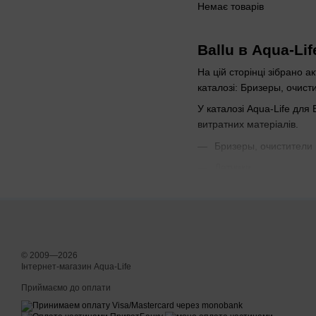
Немає товарів
Ballu в Aqua-Lif
На цій сторінці зібрано а
каталозі: Бризеры, очис
У каталозі Aqua-Life для
витратних матеріалів.
Бризеры, очистители 
Датчики
Вентиляционный фил
Корисні розділи Ball
Бризеры Ballu
Бризеры
© 2009—2026
Інтернет-магазин Aqua-Life
Датчики
Приймаємо до оплати
Вентиляционный фил