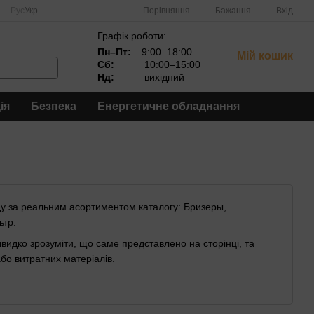
Порівняння
Рус
Укр
Бажання
Вхід
Графік роботи:
Пн–Пт:
9:00–18:00
Мій кошик
Сб:
10:00–15:00
Нд:
вихідний
ія
Безпека
Енергетичне обладнання
нду за реальним асортиментом каталогу: Бризеры,
ьтр.
видко зрозуміти, що саме представлено на сторінці, та
бо витратних матеріалів.