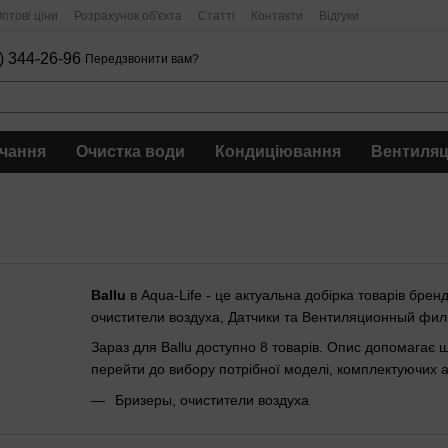
птові ціни
Розрахунок об'єкта
Статті
Контакти
Відгуки
) 344-26-96
Передзвонити вам?
чання
Очистка води
Кондиціювання
Вентиляц
Ballu
в Aqua-Life - це актуальна добірка товарів бре
очистители воздуха, Датчики та Вентиляционный фил
Зараз для Ballu доступно 8 товарів. Опис допомагає ш
перейти до вибору потрібної моделі, комплектуючих а
Бризеры, очистители воздуха
Датчики