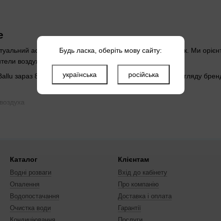
Вентиляционный фильтр
e
Будь ласка, оберіть мову сайту:
ктуальний асортимент Ballu в Aqua-Life станом на 2026 рік. Ми орієн
тители воздуха, Датчики та Вентиляционный фильтр.
українська
російська
 Ballu зараз 8 товарів. Це допомагає швидко перейти від огляду бр
воздуха
ьтр
u
Каталог
Клієнтам
Водні розваги
Вхід до кабінету
Опалення
Про компанію
Водопостачання
Доставка і оплата
Очистка води
Гарантії
ьтр
Кондиціювання
Послуги