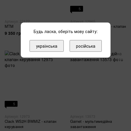
5
Артикул: 22177
Артикул: 12965
MTM
Clack WS1.5CI DNT IE - клапан
Будь ласка, оберіть мову сайту:
керування
9 350 грн
17 660 грн
українська
російська
5
Артикул: 12973
Артикул: 13573
Clack WS2H BWMIZ - клапан
Garnet - мультимедійна
керування
завантаження