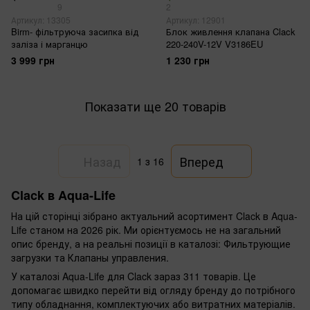
9
2
Артикул: 13305
Артикул: 12901
Birm- фільтруюча засипка від
Блок живлення клапана Clack
заліза і марганцю
220-240V-12V V3186EU
3 999 грн
1 230 грн
Показати ще 20 товарів
Назад
Вперед
1
з 16
Clack в Aqua-Life
На цій сторінці зібрано актуальний асортимент Clack в Aqua-
Life станом на 2026 рік. Ми орієнтуємось не на загальний
опис бренду, а на реальні позиції в каталозі: Фильтрующие
загрузки та Клапаны управления.
У каталозі Aqua-Life для Clack зараз 311 товарів. Це
допомагає швидко перейти від огляду бренду до потрібного
типу обладнання, комплектуючих або витратних матеріалів.