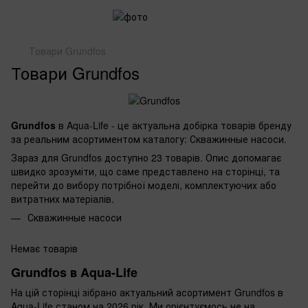
Товари Grundfos
Товари Grundfos
Grundfos
в Aqua-Life - це актуальна добірка товарів бренду
за реальним асортиментом каталогу: Скважинные насоси.
Зараз для Grundfos доступно 23 товарів. Опис допомагає
швидко зрозуміти, що саме представлено на сторінці, та
перейти до вибору потрібної моделі, комплектуючих або
витратних матеріалів.
Скважинные насоси
Немає товарів
Grundfos в Aqua-Life
На цій сторінці зібрано актуальний асортимент Grundfos в
Aqua-Life станом на 2026 рік. Ми орієнтуємось не на