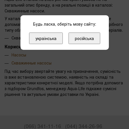
загальний опис бренду, а на реальні позиції в каталозі:
Скважинные насоси.
У каталозі Aqua-Life для Grundfos зараз 23 товарів. Це
Будь ласка, оберіть мову сайту:
допомагає швидко перейти від огляду бренду до потрібного
типу обладнання, комплектуючих або витратних матеріалів.
Скважинные насоси
українська
російська
Корисні розділи Grundfos
Насосы
Скважинные насосы
Під час вибору звертайте увагу на призначення, сумісність
із вже встановленою системою, наявність на складі та
характеристики конкретної моделі. Якщо потрібна допомога
з підбором Grundfos, менеджер Aqua-Life підкаже сумісні
рішення та актуальні умови доставки по Україні.
(066) 341-11-16
(044) 344-26-96