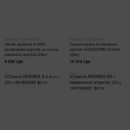
Артикул: 1491806676
Артикул: 1491806681
Jacobi aquasorb A-2000
Гранульоване активоване
Активоване вугілля на основі
вугілля AQUASORB СХ-МСА
кам'яного вугілля (25кг)
(25кг)
9 030 грн
10 310 грн