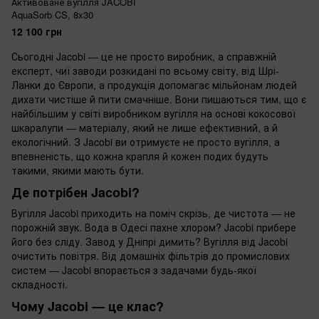
Активоване вугілля JACOBI
AquaSorb CS, 8x30
12 100 грн
Сьогодні Jacobi — це не просто виробник, а справжній
експерт, чиї заводи розкидані по всьому світу, від Шрі-
Ланки до Європи, а продукція допомагає мільйонам людей
дихати чистіше й пити смачніше. Вони пишаються тим, що є
найбільшим у світі виробником вугілля на основі кокосової
шкаралупи — матеріалу, який не лише ефективний, а й
екологічний. З Jacobi ви отримуєте не просто вугілля, а
впевненість, що кожна крапля й кожен подих будуть
такими, якими мають бути.
Де потрібен Jacobi?
Вугілля Jacobi приходить на поміч скрізь, де чистота — не
порожній звук. Вода в Одесі пахне хлором? Jacobi прибере
його без сліду. Завод у Дніпрі димить? Вугілля від Jacobi
очистить повітря. Від домашніх фільтрів до промислових
систем — Jacobi впорається з задачами будь-якої
складності.
Чому Jacobi — це клас?