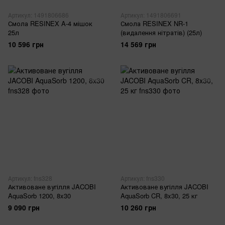
Артикул: 1491806686
Артикул: 1491806691
Смола RESINEX A-4 мішок
Смола RESINEX NR-1
25л
(видалення нітратів) (25л)
10 596 грн
14 569 грн
Артикул: fns328
Артикул: fns330
Активоване вугілля JACOBI
Активоване вугілля JACOBI
AquaSorb 1200, 8x30
AquaSorb CR, 8x30, 25 кг
9 090 грн
10 260 грн