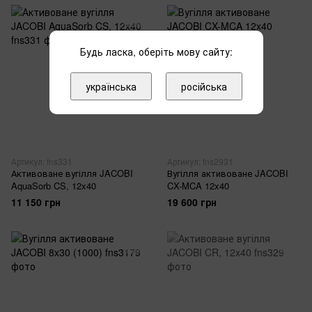
Будь ласка, оберіть мову сайту:
українська
російська
Артикул: fns331
Артикул: fns2931
Активоване вугілля JACOBI
Вугілля активоване JACOBI
AquaSorb CS, 12x40
CX-MCA 12x40
11 150 грн
19 600 грн