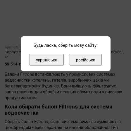
Будь ласка, оберіть мову сайту:
Артикул: fns1375
Артикул: fns1391
Корпус фільтра PWG, 24x69",
Корпус фільтра синій, 63x86",
4"
6"
українська
російська
59 514 грн
377 636 грн
Балони Filtrons встановлюють у промислових системах
водоочистки котелень, готелів, виробничих цехів чи
багатоквартирних будинків. Вони вміщують фільтруюче
завантаження для обробки великих обємів води з високою
продуктивністю.
Коли обирати балон Filtrons для системи
водоочистки
Оберіть балон Filtrons, якщо система вимагає сумісності з
цим брендом через гарантію чи наявне обладнання. Тип