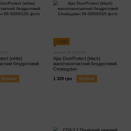
з ПДВ
00105
Артикул: 99-00000359
tect (white)
Ajax DoorProtect (black)
актний бездротовий
магнітоконтактний бездротовий
Сповіщувач
Купити
1 329 грн
Купити