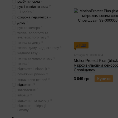
розбиття скла
2
рух і розбиття скла
2
ІЧ бар'єр
0
охорона периметра
1
диму
2
рух та камера
0
тепла, вологості та
вуглекислого газу
0
тепла та диму
0
з ПДВ
тепла, диму, чадного газу
0
чадного газу
0
Артикул: 99-00000664
тепла та чадного газу
0
MotionProtect Plus (black
тепла
0
мікрохвильовим сенсор
відкриття і вібрації
0
Сповіщувач
пожежний ручний
0
3 049 грн
Купити
управління ручний
0
відкриття
5
затоплення
0
вібрації
0
відкриття та нахилу
0
відкриття, вібрації,
нахилу
0