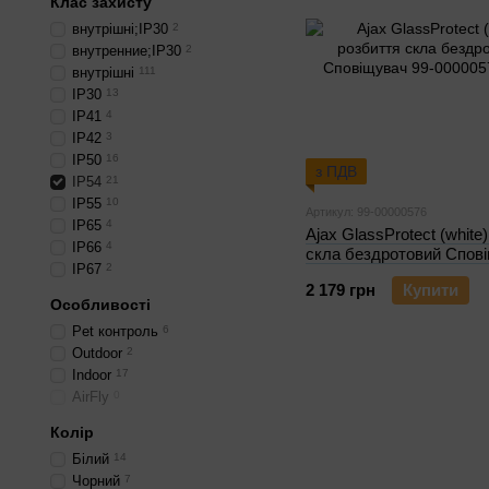
Клас захисту
внутрішні;IP30
2
внутренние;IP30
2
внутрішні
111
IP30
13
IP41
4
IP42
3
IP50
16
з ПДВ
IP54
21
IP55
10
Артикул: 99-00000576
IP65
4
Ajax GlassProtect (white
IP66
4
скла бездротовий Спов
IP67
2
2 179 грн
Купити
Особливості
Pet контроль
6
Outdoor
2
Indoor
17
AirFly
0
Колір
Білий
14
Чорний
7