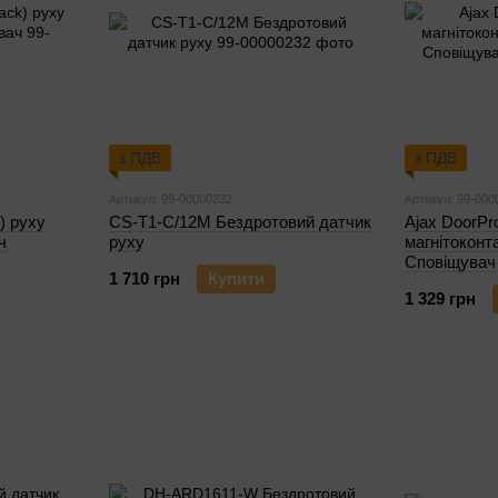
з ПДВ
з ПДВ
Артикул: 99-00000232
Артикул: 99-000
k) руху
CS-T1-C/12M Бездротовий датчик
Ajax DoorPro
ч
руху
магнітоконт
Сповіщувач
1 710 грн
Купити
1 329 грн