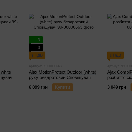
3
3
з ПДВ
з ПДВ
Артикул: 99-00000663
Артикул: 99-000
 white
Ajax MotionProtect Outdoor (white)
Ajax CombiPr
іщувач
руху бездротовий Сповіщувач
розбиття с
6 099 грн
Купити
3 049 грн