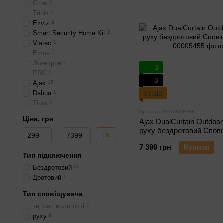
Crow
0
Trinix
0
Ezviz
2
Smart Security Home Kit
2
Viatec
1
Emos
0
Электрон
0
3
PRC
0
3
Ajax
15
Dahua
1
з ПДВ
Tiras
0
Артикул: 99-00005455
Ціна, грн
Ajax DualCurtain Outdoor
руху бездротовий Спов
Від Ціна, грн
До Ціна, грн
ОК
7 399 грн
Купити
Тип підключення
Бездротовий
20
Дротовий
1
Тип сповіщувача
тепла і вологості
0
руху
9