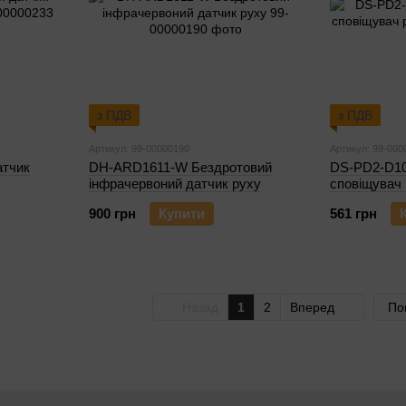
з ПДВ
з ПДВ
Артикул: 99-00000190
Артикул: 99-000
атчик
DH-ARD1611-W Бездротовий
DS-PD2-D10
інфрачервоний датчик руху
сповіщувач
900 грн
Купити
561 грн
Назад
1
2
Вперед
По