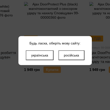
з ПДВ
з ПДВ
Будь ласка, оберіть мову сайту:
Артикул: 99-00000360
Артикул: 99-000
) розбиття
Ajax DoorProtect Plus (black)
Ajax DoorPro
українська
російська
іщувач
магнітоконтактний з сенсором
магнітоконт
удару та нахилу Сповіщувач
удару та н
1 949 грн
Купити
1 949 грн