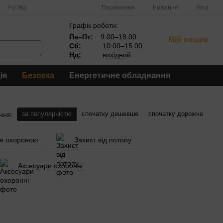
Порівняння
Рус
Укр
Бажання
Вхід
Графік роботи:
Пн–Пт:
9:00–18:00
Мій кошик
Сб:
10:00–15:00
Нд:
вихідний
ія
Безпека
Енергетичне обладнання
за популярністю
спочатку дешевше
спочатку дорожче
ння:
ня охороною
Захист від потопу
Аксесуари охоронні