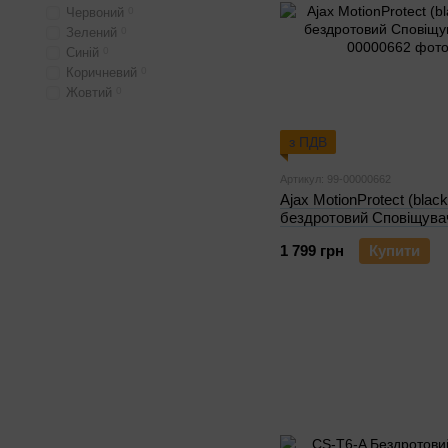
Червоний
0
Зелений
0
Синій
0
Коричневий
0
Жовтий
0
з ПДВ
Артикул: 99-00000662
Ajax MotionProtect (blac
бездротовий Сповіщува
1 799 грн
Купити