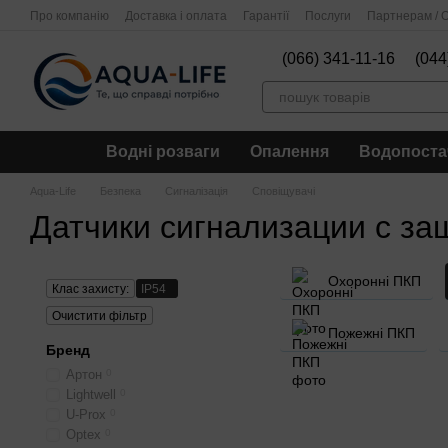
Перейти до основного контенту
Про компанію
Доставка і оплата
Гарантії
Послуги
Партнерам / О
(066) 341-11-16
(044
Водні розваги
Опалення
Водопоста
Aqua-Life
Безпека
Сигналізація
Сповіщувачі
Датчики сигнализации с за
Охоронні ПКП
Клас захисту:
IP54
Очистити фільтр
Пожежні ПКП
Бренд
Артон
0
Lightwell
0
U-Prox
0
Optex
0