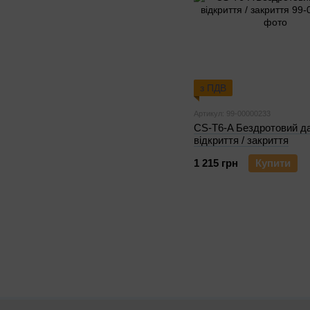
з ПДВ
Артикул: 99-00000233
CS-T6-A Бездротовий д
відкриття / закриття
1 215 грн
Купити