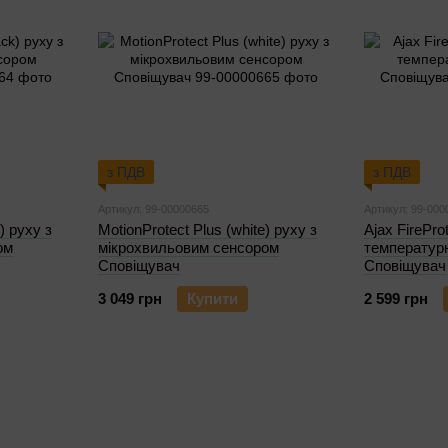
з ПДВ
з ПДВ
Артикул: 99-00000665
Артикул: 99-000
) руху з
MotionProtect Plus (white) руху з
Ajax FirePro
ом
мікрохвильовим сенсором
температур
Сповіщувач
Сповіщувач
3 049 грн
Купити
2 599 грн