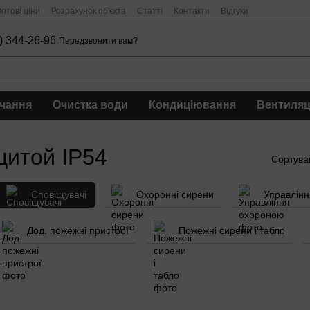
птові ціни
Розрахунок об'єкта
Статті
Контакти
Відгуки
) 344-26-96
Передзвонити вам?
чання
Очистка води
Кондиціювання
Вентиляц
щитой IP54
Сортува
Сповіщувачі
Охоронні сирени
Управлін
Дод. пожежні пристрої
Пожежні сирени і табло