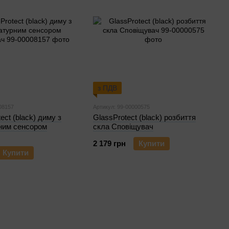
з ПДВ
08157
Артикул: 99-00000575
tect (black) диму з
GlassProtect (black) розбиття
ним сенсором
скла Сповіщувач
2 179 грн
Купити
Купити