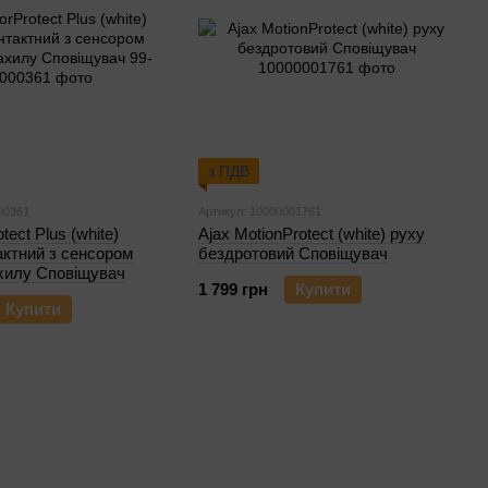
з ПДВ
00361
Артикул: 10000001761
tect Plus (white)
Ajax MotionProtect (white) руху
актний з сенсором
бездротовий Сповіщувач
ахилу Сповіщувач
1 799 грн
Купити
Купити