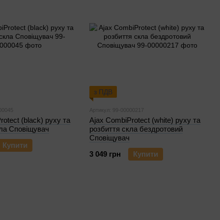
з ПДВ
00045
Артикул: 99-00000217
otect (black) руху та
Ajax CombiProtect (white) руху та
кла Сповіщувач
розбиття скла бездротовий
Сповіщувач
Купити
3 049 грн
Купити