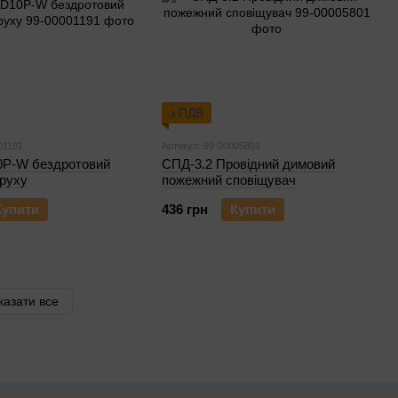
з ПДВ
01191
Артикул: 99-00005801
P-W бездротовий
СПД-3.2 Провідний димовий
 руху
пожежний сповіщувач
Купити
436 грн
Купити
казати все