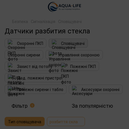
Безпека
Сигналізація
Сповіщувачі
Датчики разбития стекла
Охоронні ПКП
Сповіщувачі
Охоронні сирени
Управління охороною
Захист від потопу
Пожежні ПКП
Дод. пожежні пристрої
Пожежні сирени і табло
Аксесуари охоронні
Фільтр
За популярністю
1
Тип сповіщувача
розбиття скла