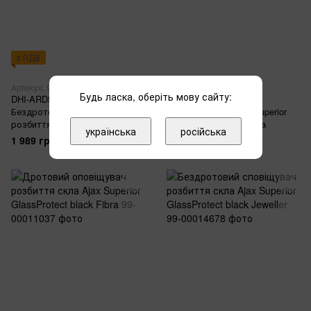
з ПДВ
Артикул: 99-00015983
Артикул: 99-00011029
Будь ласка, оберіть мову сайту:
DHI-ARD512-W2(868)
Дротовий оповіщувач
Бездротовий сповіщувач
розбиття скла Ajax Superior
розбиття скла
GlassProtect white Fibra
українська
російська
1 989 грн
Ціну уточнюйте