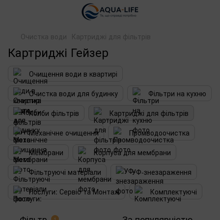
Очистка води
Картриджі для фільтрів
Картриджі Гейзер
Очищення води в квартирі
Очистка води для будинку
Фільтри на кухню
Колби фільтрів
Картриджі для фільтрів
Механічне очищення
Промводоочистка
Мембрани
Корпуса для мембрани
Фільтруючі матеріали
УФ-знезараження
Послуги: Сервіс та Монтаж
Комплектуючі
Фільтр
За популярністю
1