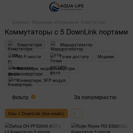
Безпека
Мережеве обладнання
Комутатори
Коммутаторы с 5 DownLink портами
Комутатори
Маршрутизатор
Wi-Fi мости
Точки доступу
Модеми
Інжектори, медіаконвертори
Конвертери, SFP модулі
Фільтр
За популярністю
1
Кіль-т DownLink (без комбо)
5