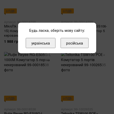
з ПДВ
з ПДВ
Артикул: 99-00014398
Артикул: 99-00014399
MikroTik RB260GS (CSS106-5G-
MikroTik RB260GSP (CSS106-
Будь ласка, оберіть мову сайту:
1S) Комутатор 5 портів
1G-4P-1S) PoE Комутатор 5
керований
портів керований
1 988 грн
2 595 грн
українська
російська
з ПДВ
з ПДВ
Артикул: 99-00018538
Артикул: 99-10026535
Ruijie Reyee RG-ES05G-L
Teltonika TSW100 POE+