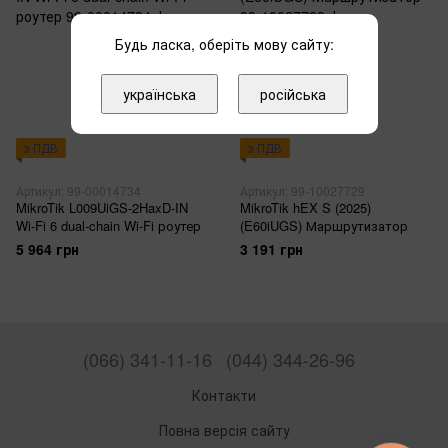
Будь ласка, оберіть мову сайту:
українська
російська
з ПДВ
з ПДВ
Артикул: 99-00014734
Артикул: 99-10027729
MikroTik L009UiGS-2HaxD-IN
MikroTik hEX S (2025)
Wi-Fi 6 dual-chain Wi-Fi роутер
(E60iUGS) Маршрутизатор
5 964 грн
3 191 грн
(066) 341-11-16
(044) 344-26-96
Контакти
Повна версія сайту