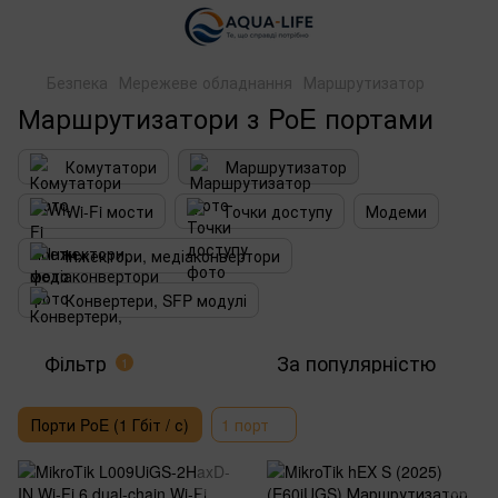
Безпека
Мережеве обладнання
Маршрутизатор
Маршрутизатори з PoE портами
Комутатори
Маршрутизатор
Wi-Fi мости
Точки доступу
Модеми
Інжектори, медіаконвертори
Конвертери, SFP модулі
Фільтр
За популярністю
1
Порти PoE (1 Гбіт / с)
1 порт