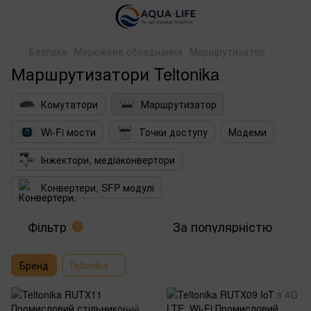
Безпека
Мережеве обладнання
Маршрутизатор
Маршрутизатори Teltonika
Комутатори
Маршрутизатор
Wi-Fi мости
Точки доступу
Модеми
Інжектори, медіаконвертори
Конвертери, SFP модулі
Фільтр
За популярністю
1
Бренд
Teltonika