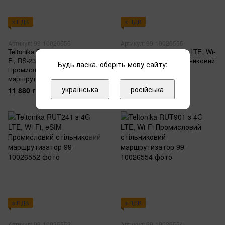
з ПДВ
з ПДВ
Артикул: 99-10026556
Артикул: 99-10026555
Teltonika RUT906 з 4G LTE, Wi-
Teltonika RUT951 з 4G LTE, Wi-
Fi, RS-232, RS-485
Fi Промисловий стільниковий
Будь ласка, оберіть мову сайту:
Промисловий стільниковий
маршрутизатор
маршрутизатор
12 852 грн
українська
російська
11 880 грн
з ПДВ
з ПДВ
Артикул: 99-10026552
Артикул: 99-10026554