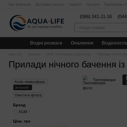
Перейти до основного контенту
Про компанію
Доставка і оплата
Гарантії
Послуги
Партнерам / О
(066) 341-11-16
(044
Водні розваги
Опалення
Водопоста
Aqua-Life
Безпека
ПНБ, Тепловізори, радіостанції
Прилади нічного ба
Прилади нічного бачення і
Тепловізори
Колір люмінофора:
Зелений
Очистити фільтр
Бренд
AGM
2
Ціна, грн