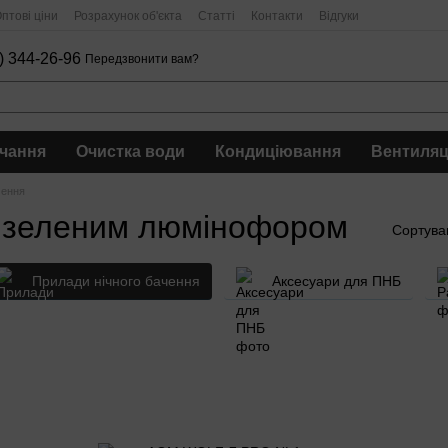
птові ціни
Розрахунок об'єкта
Статті
Контакти
Відгуки
) 344-26-96
Передзвонити вам?
чання
Очистка води
Кондиціювання
Вентиляц
чення
з зеленим люмінофором
Сортува
Прилади нічного бачення
Аксесуари для ПНБ