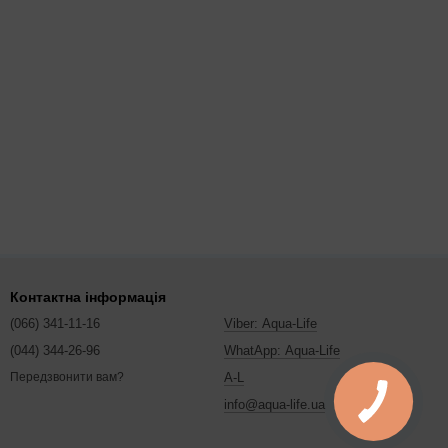
Контактна інформація
(066) 341-11-16
Viber: Aqua-Life
(044) 344-26-96
WhatApp: Aqua-Life
A-L
Передзвонити вам?
info@aqua-life.ua