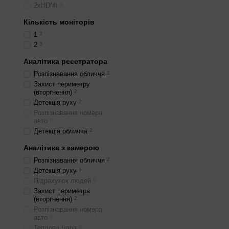
2хHDMI
0
Кількість моніторів
1
3
2
3
Аналітика реєстратора
Розпізнавання обличчя
2
Захист периметру
(вторгнення)
2
Детекція руху
2
Розпізнавання номера
авто
0
Детекція обличчя
2
Аналітика з камерою
Розпізнавання обличчя
2
Детекція руху
3
Підрахунок людей
0
Захист периметра
(вторгнення)
2
Розпізнавання номера
авто
0
Теплова мапа
0