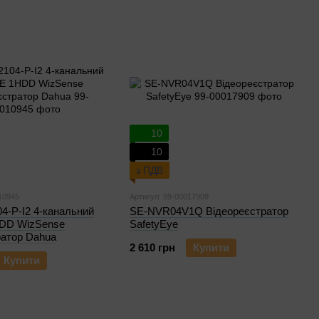
10
10
з ПДВ
10945
Артикул: 99-00017909
4-P-I2 4-канальний
SE-NVR04V1Q Відеореєстратор
DD WizSense
SafetyEye
ратор Dahua
2 610 грн
Купити
Купити