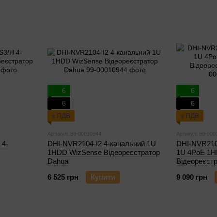
6
6
6
6
з ПДВ
з ПДВ
Артикул: 99-00010944
Артикул: 99-000
 4-
DHI-NVR2104-I2 4-канальний 1U
DHI-NVR210
1HDD WizSense Відеореєстратор
1U 4PoE 1H
Dahua
Відеореєст
6 525 грн
Купити
9 090 грн