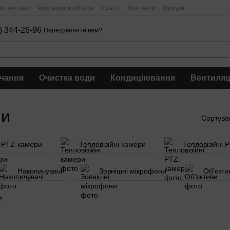
птові ціни
Розрахунок об'єкта
Статті
Контакти
Відгуки
) 344-26-96
Передзвонити вам?
чання
Очистка води
Кондиціювання
Вентиляц
ли
Сортува
PTZ-камери
Тепловізійні камери
Тепловізійні 
Накопичувачі
Зовнішні мікрофони
Об'єкти
и