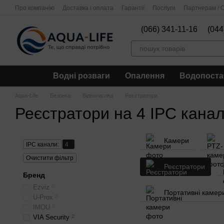
Перейти до основного контенту
Про компанію
Доставка і оплата
Гарантії
Послуги
Партнерам / О
(066) 341-11-16
(044
Водні розваги
Опалення
Водопоста
Aqua-Life
Безпека
Відеонагляд
Реєстратори
Реєстратори на 4 IPC кана
Камери
IPC канали:
4
Очистити фільтр
Реєстратори
Бренд
Ezviz
0
Портативні камер
U-Prox
0
IMOU
0
VIA Security
2