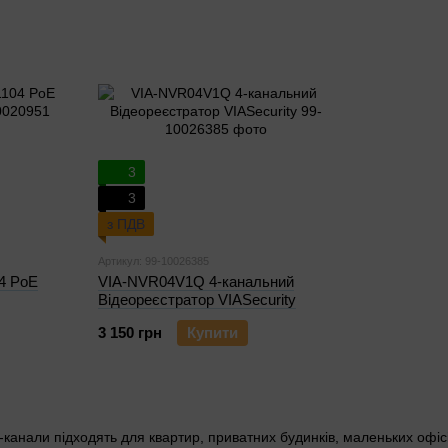
3
3
з ПДВ
Артикул: 99-10026385
4 PoE
VIA-NVR04V1Q 4-канальний
Відеореєстратор VIASecurity
3 150 грн
Купити
-канали підходять для квартир, приватних будинків, маленьких офісі