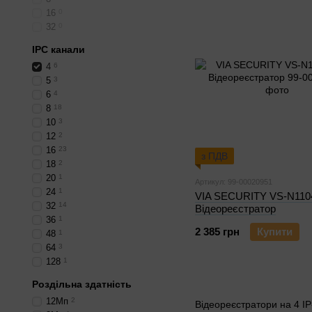
16
0
32
0
IPC канали
4
6
5
3
6
4
8
18
10
3
12
2
16
23
з ПДВ
18
2
20
1
Артикул: 99-00020951
24
1
VIA SECURITY VS-N110
32
14
Відеореєстратор
36
1
2 385 грн
Купити
48
1
64
3
128
1
Роздільна здатність
12Мп
2
Відеореєстратори на 4 IP