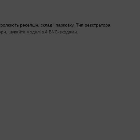
онтролюють ресепшн, склад і парковку. Тип реєстратора
ри, шукайте моделі з 4 BNC-входами.
проводів. Беріть моделі з PoE для
IP-камер з PoE
. Без PoE
о 12 Мп. Монтажники в квартирах радять 5 Мп — чіткість добра,
ть події. Захист периметра ловить вторгнення. Локальна
ом монтажники ставлять аналітику на реєстраторі — сповіщення
алів
. Для багатьох аналогових камер гібридні моделі з більшою