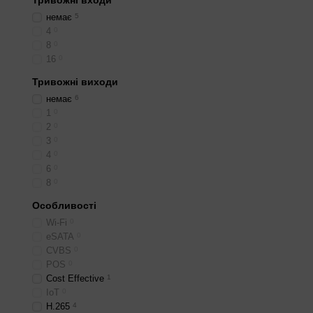
Тривожні входи
кількістю BNC кращі, на
немає
5
4
0
8
0
16
0
Тривожні виходи
немає
6
1
0
2
0
3
0
4
0
6
0
8
0
Особливості
Wi-Fi
0
eSATA
0
CVBS
0
POS
0
Cost Effective
1
IoT
0
H.265
4