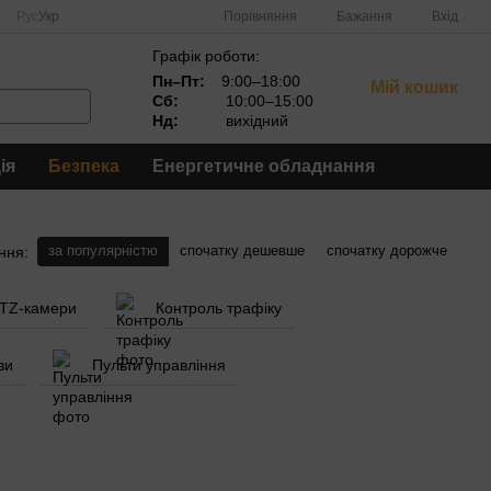
Порівняння
Рус
Укр
Бажання
Вхід
Графік роботи:
Пн–Пт:
9:00–18:00
Мій кошик
Сб:
10:00–15:00
Нд:
вихідний
ія
Безпека
Енергетичне обладнання
за популярністю
спочатку дешевше
спочатку дорожче
ння:
PTZ-камери
Контроль трафіку
ви
Пульти управління