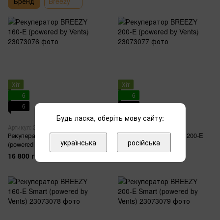
Бренд
Breezy
Хіт
Хіт
6
6
6
6
Будь ласка, оберіть мову сайту:
2
Артикул: 23073076
Артикул: 23073077
Рекуператор BREEZY 160-E
Рекуператор BREEZY 200-E
українська
російська
(powered by Vents)
(powered by Vents)
16 800 грн
22 999 грн