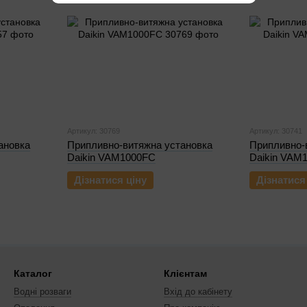
Артикул: 30769
Артикул: 30741
ановка
Припливно-витяжна установка
Припливно-
Daikin VAM1000FC
Daikin VAM
Дізнатися ціну
Дізнатися
Каталог
Клієнтам
Водні розваги
Вхід до кабінету