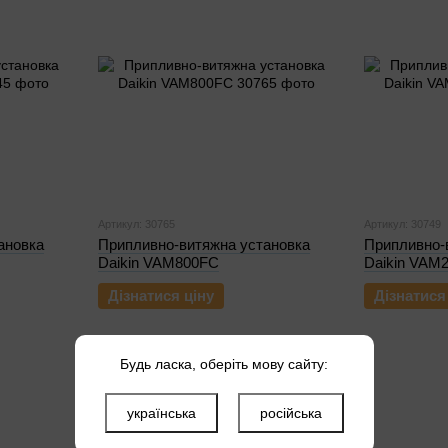
Артикул: 30765
Артикул: 30749
ановка
Припливно-витяжна установка
Припливно-
Daikin VAM800FC
Daikin VAM
Дізнатися ціну
Дізнатися
Будь ласка, оберіть мову сайту:
українська
російська