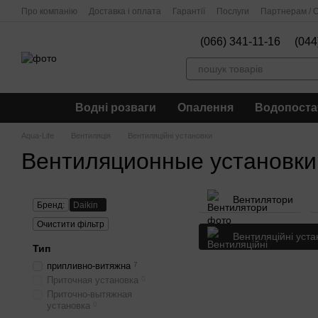
Перейти до основного контенту
Про компанію
Доставка і оплата
Гарантії
Послуги
Партнерам / О
(066) 341-11-16
(044
Водні розваги
Опалення
Водопоста
Aqua-Life
Вентиляція
Вентиляційні установки
Вентиляционные установки 
Вентилятори
Бренд:
Daikin
Очистити фільтр
Вентиляційні уста
Тип
припливно-витяжна
7
Приточная установка
0
Приточно-вытяжная
установка
0