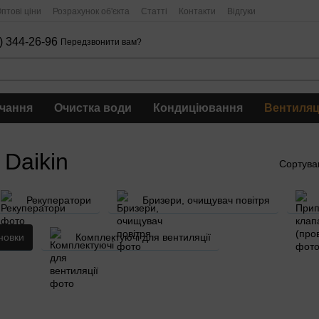
птові ціни
Розрахунок об'єкта
Статті
Контакти
Відгуки
) 344-26-96
Передзвонити вам?
чання
Очистка води
Кондиціювання
Вентиляц
Daikin
Сортува
Рекуператори
Бризери, очищувач повітря
новки
Комплектуючі для вентиляції