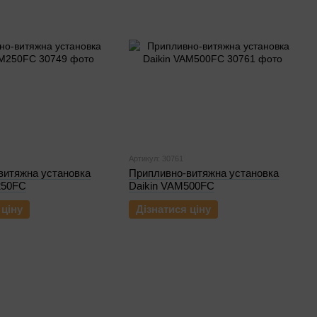
Артикул: 30761
витяжна установка
Припливно-витяжна установка
250FC
Daikin VAM500FC
 ціну
Дізнатися ціну