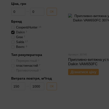
Ціна, грн
Від Ціна, грн
До Ціна, грн
ОК
Бренд
Cooper&Hunter
16
Daikin
7
Gree
7
Salda
17
Вентс
9
Тип рекуператора
Артикул: 30745
Припливно-витяжна уст
Перекрестный
0
Daikin VAM650FC
пластинчастий
7
Противоточный
0
Дізнатися ціну
Витрата повітря, м³/год
Від Витрата повітря, м³/год
До Витрата повітря, м³/год
ОК