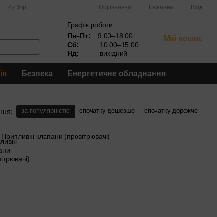
Порівняння
Рус
Укр
Бажання
Вхід
Графік роботи:
Пн–Пт:
9:00–18:00
Мій кошик
Сб:
10:00–15:00
Нд:
вихідний
ія
Безпека
Енергетичне обладнання
за популярністю
спочатку дешевше
спочатку дорожче
ння:
Припливні клапани (провітрювачі)