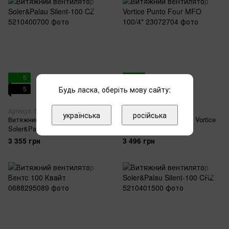
5
5
Будь ласка, оберіть мову сайту:
5
5
Артикул: 5210400700
Артикул: 23072704
українська
російська
Витяжний вентилятор
Витяжний вентилятор Vortice
Soler&Palau Silent-100 CZ
Punto Four MFO 100/4"
3 355 грн
3 496 грн