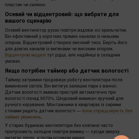
пластик чи силікон.
Осевий чи відцентровий: що вибрати для
вашого сценарію
Осевий вентилятор рухає повітря вздовж осі крильчатки.
Він ефективний у коротких прямих каналах із низьким
опором. Відцентровий створює високий тиск. Беріть його
для довгих каналів із вигинами чи високим опором.
Відцентрові моделі
тут рідші, але надійніші в складних
умовах.
Якщо потрібен таймер або датчик вологості
Таймер затримки продовжує роботу вентилятора після
вимкнення світла. Він витягує залишки пари з ванної.
Датчик вологості вмикає пристрій автоматично при
вологості понад 6070%. Шнуровий вимикач зручний для
ручного керування. Монтажники в квартирах із сирими
стінами радять датчик вологості —
вони спрацьовують без
зайвих увімкнень
.
У старих будинках вентилятори без клапана часто
пропускають холодне повітря взимку — сусіди зверху
витягує тепло, а потім штовхає назад.