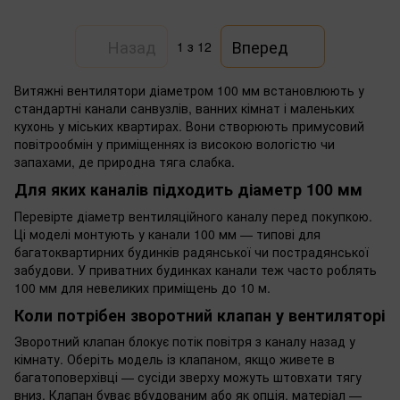
Назад
Вперед
1
з 12
Витяжні вентилятори діаметром 100 мм встановлюють у
стандартні канали санвузлів, ванних кімнат і маленьких
кухонь у міських квартирах. Вони створюють примусовий
повітрообмін у приміщеннях із високою вологістю чи
запахами, де природна тяга слабка.
Для яких каналів підходить діаметр 100 мм
Перевірте діаметр вентиляційного каналу перед покупкою.
Ці моделі монтують у канали 100 мм — типові для
багатоквартирних будинків радянської чи пострадянської
забудови. У приватних будинках канали теж часто роблять
100 мм для невеликих приміщень до 10 м.
Коли потрібен зворотний клапан у вентиляторі
Зворотний клапан блокує потік повітря з каналу назад у
кімнату. Оберіть модель із клапаном, якщо живете в
багатоповерхівці — сусіди зверху можуть штовхати тягу
вниз. Клапан буває вбудованим або як опція, матеріал —