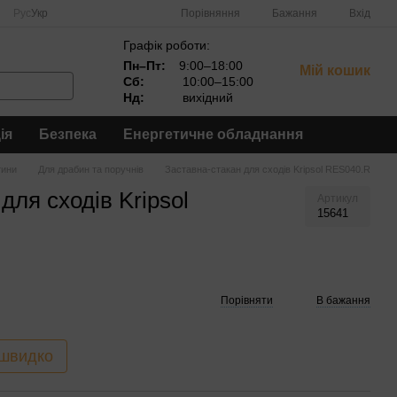
Порівняння
Рус
Укр
Бажання
Вхід
Графік роботи:
Пн–Пт:
9:00–18:00
Мій кошик
Сб:
10:00–15:00
Нд:
вихідний
ія
Безпека
Енергетичне обладнання
тини
Для драбин та поручнів
Заставна-стакан для сходів Kripsol RES040.R
для сходів Kripsol
Артикул
15641
Порівняти
В бажання
 швидко