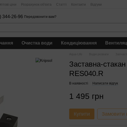
птові ціни
Розрахунок об'єкта
Статті
Контакти
Відгуки
) 344-26-96
Передзвонити вам?
чання
Очистка води
Кондиціювання
Вентиляц
Aqua-Life
Водні розваги
Запчас
Заставна-стакан 
RES040.R
В наявності
Написати відгук
1 495 грн
Купити
Замовити