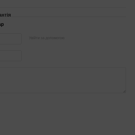
антія
ар
Увійти за допомогою