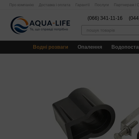
Перейти до основного контенту
Про компанію
Доставка і оплата
Гарантії
Послуги
Партнерам / О
(066) 341-11-16
(044
Водні розваги
Опалення
Водопоста