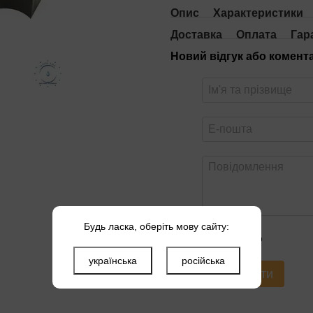
Опис
Характеристики
Доставка
Оплата
Гар
Новий відгук або комент
Будь ласка, оберіть мову сайту:
Оцініть товар
українська
російська
Надіслати