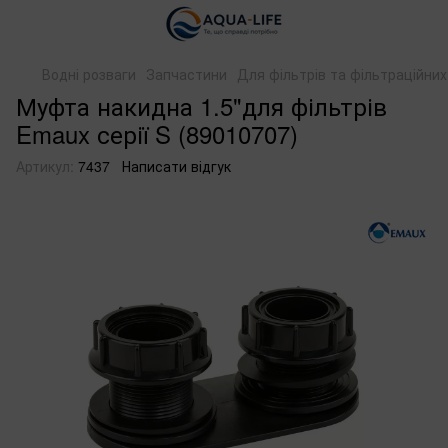
Водні розваги
Запчастини
Для фільтрів та фільтраційни
Муфта накидна 1.5"для фільтрів
Emaux серії S (89010707)
Артикул:
7437
Написати відгук