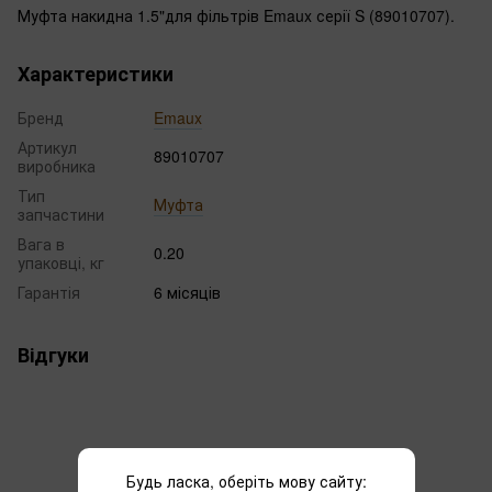
Муфта накидна 1.5"для фільтрів Emaux серії S (89010707).
Характеристики
Бренд
Emaux
Артикул
89010707
виробника
Тип
Муфта
запчастини
Вага в
0.20
упаковці, кг
Гарантія
6 місяців
Відгуки
Будь ласка, оберіть мову сайту: