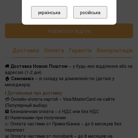
Додайте перший відгук
українська
російська
Написати відгук
Доставка
Оплата
Гарантія
Консультація
🚚
Доставка Новою Поштою
– у будь-яке відділення або за
адресою (1-2 дні)
🏠
Самовивіз
– зі складу за домовленістю (деталі у
менеджера)
ℹ️
Детальніше про доставку
💳 Онлайн-оплата картой – Visa/MasterCard на сайте
(Популярный выбор)
🏦 Безналичная оплата – с НДС или без НДС
💵 Наличными при получении
📈 Оплата частями от ПриватБанка – до 6 месяцев без
переплат
📊 Оплата частями от monobank – до 8 месяцев на