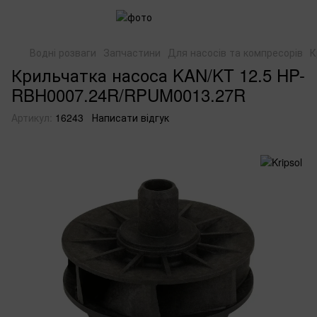
Водні розваги
Запчастини
Для насосів та компресорів
К
Крильчатка насоса KAN/KT 12.5 HP-
RBH0007.24R/RPUM0013.27R
Артикул:
16243
Написати відгук