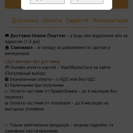
Написати відгук
Доставка
Оплата
Гарантія
Консультація
🚚
Доставка Новою Поштою
– у будь-яке відділення або за
адресою (1-2 дні)
🏠
Самовивіз
– зі складу за домовленістю (деталі у
менеджера)
ℹ️
Детальніше про доставку
💳 Онлайн-оплата картой – Visa/MasterCard на сайте
(Популярный выбор)
🏦 Безналичная оплата – с НДС или без НДС
💵 Наличными при получении
📈 Оплата частями от ПриватБанка – до 6 месяцев без
переплат
📊 Оплата частями от monobank – до 8 месяцев на
выгодных условиях
✅ Тільки оригінальна продукція – жодних підробок та
сумнівних постачальників.