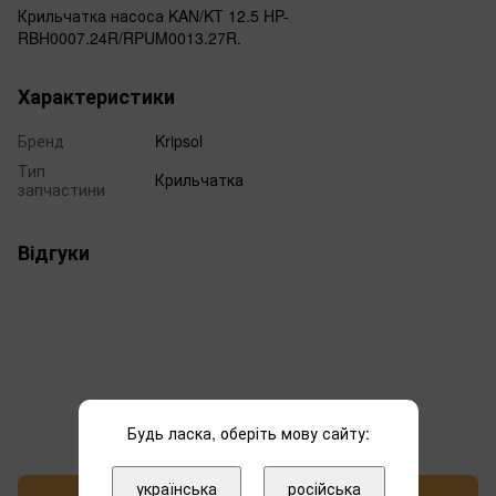
Крильчатка насоса KAN/KT 12.5 HP-
RBH0007.24R/RPUM0013.27R.
Характеристики
Бренд
Kripsol
Тип
Крильчатка
запчастини
Відгуки
Додайте перший відгук
Будь ласка, оберіть мову сайту:
українська
російська