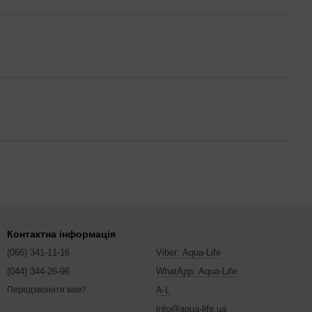
Контактна інформація
(066) 341-11-16
Viber: Aqua-Life
(044) 344-26-96
WhatApp: Aqua-Life
A-L
Передзвонити вам?
info@aqua-life.ua