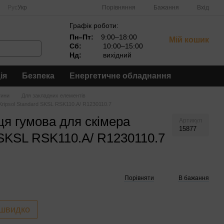
Порівняння
Рус
Укр
Бажання
Вхід
Графік роботи:
Пн–Пт:
9:00–18:00
Мій кошик
Сб:
10:00–15:00
Нд:
вихідний
ія
Безпека
Енергетичне обладнання
тини
Для закладних елементів
ripsol Standard SKSL RSK110.A/ R1230110.7
я гумова для скімера
Артикул
15877
 SKSL RSK110.A/ R1230110.7
Порівняти
В бажання
 швидко