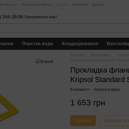
птові ціни
Розрахунок об'єкта
Статті
Контакти
Відгуки
) 344-26-96
Передзвонити вам?
чання
Очистка води
Кондиціювання
Вентиляц
Aqua-Life
Водні розваги
Запчас
Прокладка фланця гумова для скімера K
Прокладка фланц
Kripsol Standard
В наявності
Написати відгук
1 653 грн
Купити
Замовити