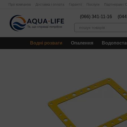
Перейти до основного контенту
Про компанію
Доставка і оплата
Гарантії
Послуги
Партнерам / О
(066) 341-11-16
(044
Водні розваги
Опалення
Водопоста