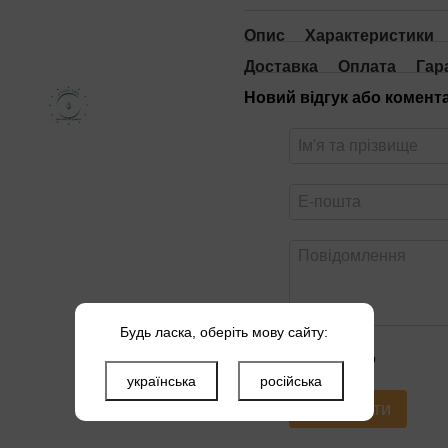
Опис
Характеристики
Доставка
Оплата
Гар
Новий відгук або комент
Будь ласка, оберіть мову сайту:
Оцініть товар
українська
російська
Надіслати