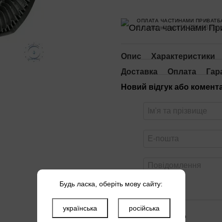
ОПЛАТА ЧАСТИНАМИ ПРИВАТБ
8 платежів по 13 731.13 грн
Опис
Характеристики
Доставка
Оплата
Гар
Новий відгук або комент
Будь ласка, оберіть мову сайту:
українська
російська
Оцініть товар