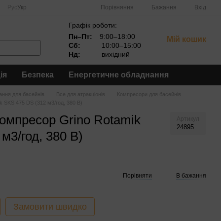
Порівняння
Рус
Укр
Бажання
Вхід
Графік роботи:
Пн–Пт:
9:00–18:00
Мій кошик
Сб:
10:00–15:00
Нд:
вихідний
ія
Безпека
Енергетичне обладнання
ння для басейнів
Все для атракціонів
Компресори для басейнів
 SKS 475 DS (312 м3/год, 380 В)
омпресор Grino Rotamik
Артикул
24895
м3/год, 380 В)
Порівняти
В бажання
Замовити швидко