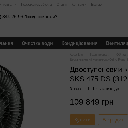
птові ціни
Розрахунок об'єкта
Статті
Контакти
Відгуки
) 344-26-96
Передзвонити вам?
чання
Очистка води
Кондиціювання
Вентиляц
Aqua-Life
Водні розваги
Обладна
Двоступеневий компресор Grino Rotamik
Двоступеневий к
SKS 475 DS (312 
В наявності
Написати відгук
109 849 грн
Купити
В кредит