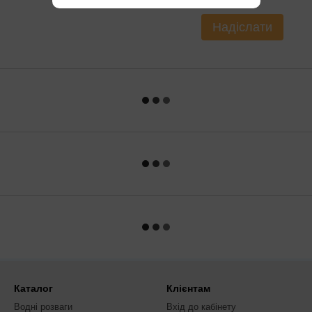
Надіслати
Каталог
Клієнтам
Водні розваги
Вхід до кабінету