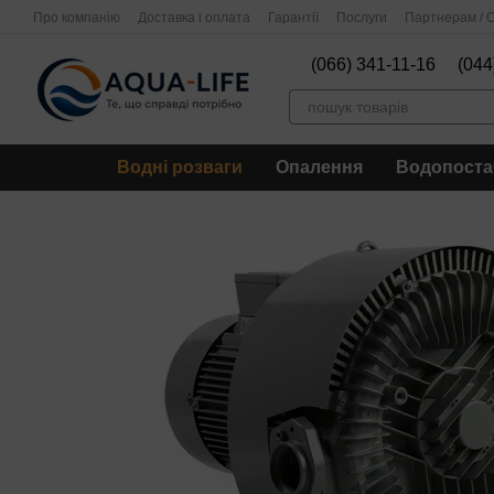
Перейти до основного контенту
Про компанію
Доставка і оплата
Гарантії
Послуги
Партнерам / О
(066) 341-11-16
(044
Водні розваги
Опалення
Водопоста