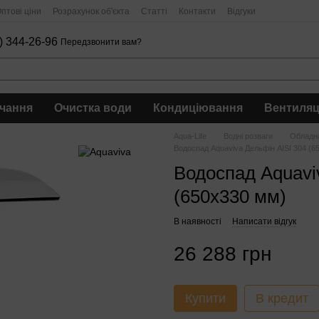
птові ціни
Розрахунок об'єкта
Статті
Контакти
Відгуки
) 344-26-96
Передзвонити вам?
чання
Очистка води
Кондиціювання
Вентиляц
Aqua-Life
Водні розваги
Обладна
Водоспад Aquaviva Дельфін AISI 304 (6
Водоспад Aquavi
(650х330 мм)
В наявності
Написати відгук
26 288 грн
Купити
В кредит