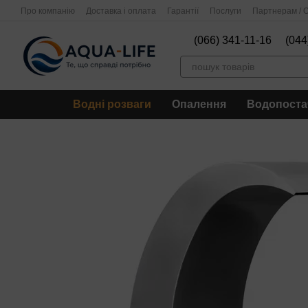
Перейти до основного контенту
Про компанію
Доставка і оплата
Гарантії
Послуги
Партнерам / О
(066) 341-11-16
(044
Водні розваги
Опалення
Водопоста