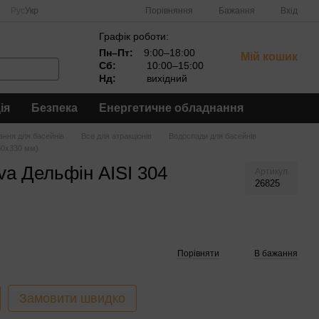
Порівняння
Рус
Укр
Бажання
Вхід
Графік роботи:
Пн–Пт:
9:00–18:00
Мій кошик
Сб:
10:00–15:00
Нд:
вихідний
ія
Безпека
Енергетичне обладнання
ння для басейнів
Все для атракціонів
Водоспади для басейнів
50х330 мм)
va Дельфін AISI 304
Артикул
26825
Порівняти
В бажання
Замовити швидко