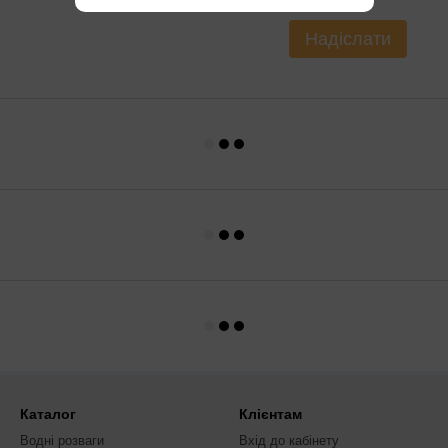
Надіслати
Каталог
Клієнтам
Водні розваги
Вхід до кабінету