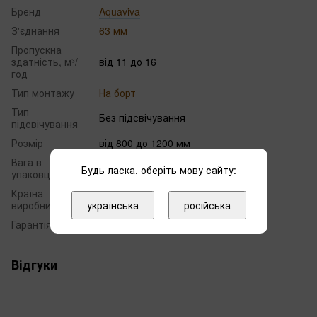
Бренд
Aquaviva
З'єднання
63 мм
Пропускна
здатність, м³/
від 11 до 16
год
Тип монтажу
На борт
Тип
Без підсвічування
підсвічування
Розмір
від 800 до 1200 мм
Вага в
30.00
Будь ласка, оберіть мову сайту:
упаковці, кг
Країна
Україна
українська
російська
виробник
Гарантія
12 місяців
Відгуки