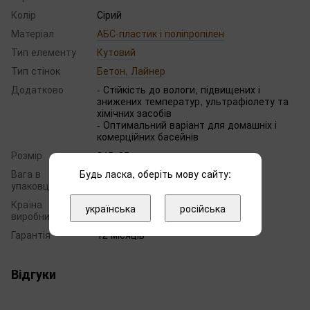
Колір
Сірий
Матеріал
АБС-пластик і поліпропілен
Тип елементу
Кутовий
Тип стінок
Бетон, Лайнер
Додатково
- Стійкість до вологи, підвищених і
знижених температур, ультрафіолету та
хімічних засобів
- Оптимальний варіант для домашніх і
комерційних басейнів
Розмір
245х25 мм
Будь ласка, оберіть мову сайту:
Вага в
0.50
упаковці, кг
Країна
українська
російська
Туреччина
виробник
Гарантія
12 місяців
Відгуки