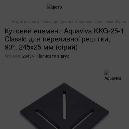
Водні розваги
Закладні деталі
Переливні системи
Кутови
Кутовий елемент Aquaviva KKG-25-1
Classic для переливної решітки,
90°, 245х25 мм (сірий)
Артикул:
26434
Написати відгук