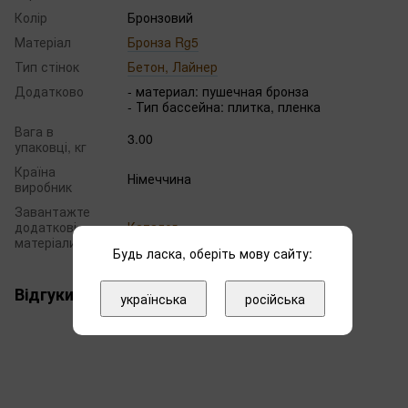
Колір
Бронзовий
Матеріал
Бронза Rg5
Тип стінок
Бетон, Лайнер
Додатково
- материал: пушечная бронза
- Тип бассейна: плитка, пленка
Вага в
3.00
упаковці, кг
Країна
Німеччина
виробник
Завантажте
додаткові
Каталог
матеріали
Будь ласка, оберіть мову сайту:
Відгуки
українська
російська