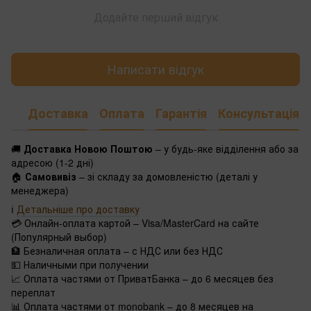
Додайте перший відгук
Написати відгук
Доставка
Оплата
Гарантія
Консультація
🚚
Доставка Новою Поштою
– у будь-яке відділення або за
адресою (1-2 дні)
🏠
Самовивіз
– зі складу за домовленістю (деталі у
менеджера)
ℹ️
Детальніше про доставку
💳 Онлайн-оплата картой – Visa/MasterCard на сайте
(Популярный выбор)
🏦 Безналичная оплата – с НДС или без НДС
💵 Наличными при получении
📈 Оплата частями от ПриватБанка – до 6 месяцев без
переплат
📊 Оплата частями от monobank – до 8 месяцев на