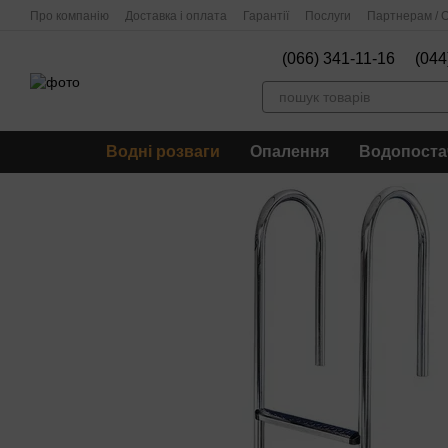
Перейти до основного контенту
Про компанію
Доставка і оплата
Гарантії
Послуги
Партнерам / О
(066) 341-11-16
(044
Водні розваги
Опалення
Водопоста