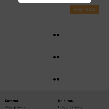
Надіслати
Каталог
Клієнтам
Водні розваги
Вхід до кабінету