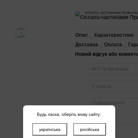
ОПЛАТА ЧАСТИНАМИ ПРИВАТБ
6 платежів по 1 793.17 грн
Опис
Характеристики
Доставка
Оплата
Гар
Новий відгук або комент
Будь ласка, оберіть мову сайту:
українська
російська
Оцініть товар