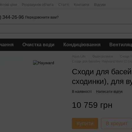
птові ціни
Розрахунок об'єкта
Статті
Контакти
Відгуки
) 344-26-96
Передзвонити вам?
чання
Очистка води
Кондиціювання
Вентиляц
Aqua-Life
Водні розваги
Сходи т
Сходи для басейну Hayward Muro (2 сход
Сходи для басей
сходинки), для ву
В наявності
Написати відгук
10 759 грн
Купити
В кредит