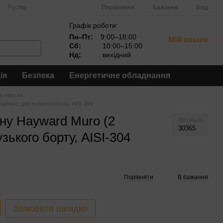
Порівняння
Рус
Укр
Бажання
Вхід
Графік роботи:
Пн–Пт:
9:00–18:00
Мій кошик
Сб:
10:00–15:00
Нд:
вихідний
ія
Безпека
Енергетичне обладнання
а поручні
инки), для вузького борту, AISI-304
ну Hayward Muro (2
Артикул
30365
зького борту, AISI-304
Порівняти
В бажання
Замовити швидко