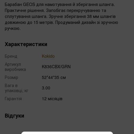
Барабан GEOS для намотування й зберігання шланга.
Практичне рішення. Запобігає перекручуванню та
сплутування шланга. Зручне зберігання 38 мм шлангів
довжиною до 15 метрів. Продуманий дизайн зі зручною
ручкою.
Характеристики
Бренд
Kokido
Артикул
K836CBX/GRN
виробника
Розмір
52*44*35 см
Вага в
3.00
упаковці, кг
Гарантія
12 місяців
Відгуки