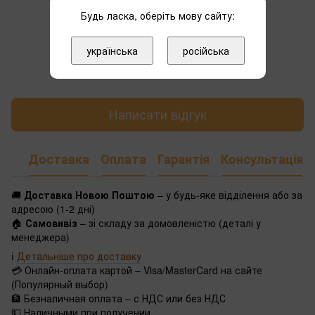
Будь ласка, оберіть мову сайту:
українська
російська
Додайте перший відгук
Написати відгук
Доставка
Оплата
Гарантія
Консультація
🚚
Доставка Новою Поштою
– у будь-яке відділення або за
адресою (1-2 дні)
🏠
Самовивіз
– зі складу за домовленістю (деталі у
менеджера)
ℹ️
Детальніше про доставку
💳 Онлайн-оплата картой – Visa/MasterCard на сайте
(Популярный выбор)
🏦 Безналичная оплата – с НДС или без НДС
💵 Наличными при получении