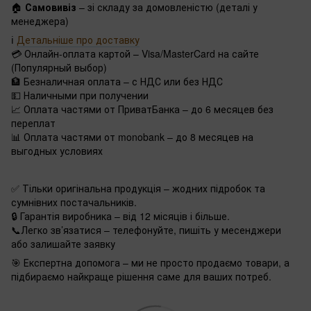
🏠
Самовивіз
– зі складу за домовленістю (деталі у
менеджера)
ℹ️
Детальніше про доставку
💳 Онлайн-оплата картой – Visa/MasterCard на сайте
(Популярный выбор)
🏦 Безналичная оплата – с НДС или без НДС
💵 Наличными при получении
📈 Оплата частями от ПриватБанка – до 6 месяцев без
переплат
📊 Оплата частями от monobank – до 8 месяцев на
выгодных условиях
✅ Тільки оригінальна продукція – жодних підробок та
сумнівних постачальників.
🔒 Гарантія виробника – від 12 місяців і більше.
📞Легко зв’язатися – телефонуйте, пишіть у месенджери
або залишайте заявку
🎯 Експертна допомога – ми не просто продаємо товари, а
підбираємо найкраще рішення саме для ваших потреб.