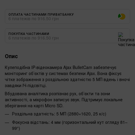
ОПЛАТА ЧАСТИНАМИ ПРИВАТБАНКУ
6 платежів по 916.50 грн
ПОКУПКА ЧАСТИНАМИ
6 платежів по 916.50 грн
Опис
Кулеподібна IP-відеокамера Ajax BulletCam забезпечує
моніторинг об’єктів у системах безпеки Ajax. Вона фіксує
чітке зображення з роздільною здатністю 5 МП вдень і вночі
завдяки ІЧ-підсвітці.
Вбудована аналітика розпізнає рух, об’єкти та зони
активності, а мікрофон записує звук. Підтримує локальне
зберігання на карті Micro SD.
Роздільна здатність: 5 МП (2880×1620, 25 к/с)
Фокусна відстань: 4 мм (горизонтальний кут огляду 81–
99°)