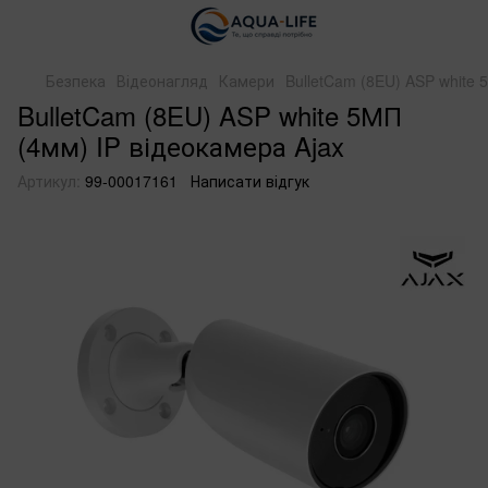
Безпека
Відеонагляд
Камери
BulletCam (8EU) ASP white 
BulletCam (8EU) ASP white 5МП
(4мм) IP відеокамера Ajax
Артикул:
99-00017161
Написати відгук