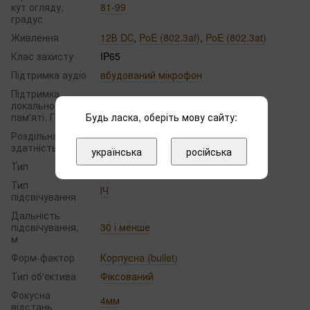
кут огляду,
81-99
градус
Живлення
12В DС
,
PoE (802.3af)
,
PoE (802.3at)
Клас захисту
IP65
Підтримка аудіо
вбудований мікрофон
Підтримка
локальної
256
пам'яті, Гб
Будь ласка, оберіть мову сайту:
Роздільна
5 МП
здатність
українська
російська
Тип
IP
Тип
ІЧ
підсвічування
Дальність
підсвічування,
30 і менше
м
Форм-фактор
Корпусна (bullet)
Тип об'єктива
Фіксований
Фокусна
4мм
відстань