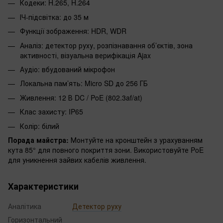
Кодеки: H.265, H.264
ІЧ-підсвітка: до 35 м
Функції зображення: HDR, WDR
Аналіз: детектор руху, розпізнавання об’єктів, зона
активності, візуальна верифікація Ajax
Аудіо: вбудований мікрофон
Локальна пам’ять: Micro SD до 256 ГБ
Живлення: 12 В DC / PoE (802.3af/at)
Клас захисту: IP65
Колір: білий
Порада майстра:
Монтуйте на кронштейн з урахуванням
кута 85° для повного покриття зони. Використовуйте PoE
для уникнення зайвих кабелів живлення.
Характеристики
Аналітика
Детектор руху
Горизонтальний