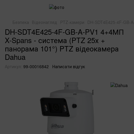
Безпека
Відеонагляд
PTZ-камери
DH-SDT4E425-4F-GB-A-
DH-SDT4E425-4F-GB-A-PV1 4+4МП
X-Spans - система (PTZ 25х +
панорама 101°) PTZ відеокамера
Dahua
Артикул:
99-00016842
Написати відгук