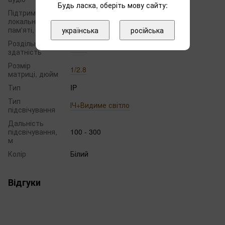
Будь ласка, оберіть мову сайту:
Підтримка
локальної
512
пам'яті, Гб
українська
російська
Роздільна
4 МП
здатність
Розмір
1/2.8
матриці, дюйм
Тип
IP
Тип
ІЧ+Видиме світло
підсвічування
Дальність
підсвічування,
100 - 300
м
Колір
Білий
Відгуки