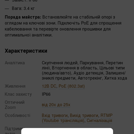
Вага: 3.4 кг
Порада майстра:
Встановлюйте на стабільній опорі з
оглядом на ключові зони. Підключіть PoE для спрощення
кабелювання та перевірте оновлення прошивки для
оптимальної аналітики.
Характеристики
Аналітика
Скупчення людей, Паркування, Перетин
лінії, Вторгнення в область, Цільові типи
(людина/авто), Аудіо детекція, Залишені/
зниклі предмети, Автотрекінг, Хитка хода
Живлення
12В DС
,
PoE (802.3at)
Клас захисту
IP66
Оптичний
від 20x до 25x
Zoom
Особливості
Вхід тривоги
,
Вихід тривоги
,
RTMP
(Youtube трансляція)
,
Сигналізація
Підтримка
аудіо вхід
аудіо