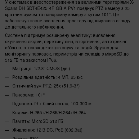
У системах відеоспостереження за великими територіями X-
Spans DH-SDT4E425-4F-GB-A-PV1 поєднує PTZ-камеру з 25-
кратним зумом та панорамну камеру з кутом 101°. Це
забезпечує повне охоплення простору від широкого огляду
до детального наближення.
Система підтримує розширену аналітику: виявлення
скупчення людей, перетину лінії, вторгнення, автотрекінг
об'єктів, а також детекцію звуку та подій. Зручно для
моніторингу парковок, периметрів чи складів з мікроSD до
512 ГБ та захистом IP66.
Матриця: 1/2.8" CMOS (дві)
Роздільна здатність: 4 МП, 25 к/с
Оптичний зум PTZ: 25х (51.9-3°)
Панорама: 101°
Підсвітка: ІЧ + білий світло, 100-300 м
Кодеки: H.265+/H.265/H.264+/H.264
Пам'ять: MicroSD 512 ГБ
Живлення: 12 В DC, PoE (802.3at)
Захист: IP66