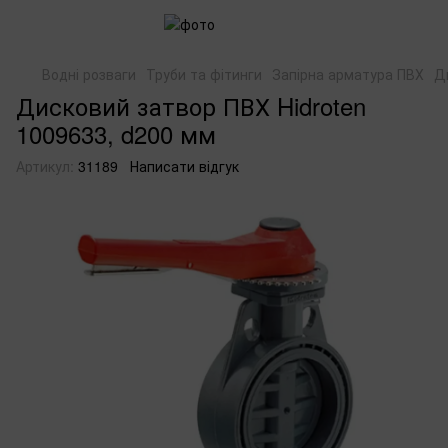
Водні розваги
Труби та фітинги
Запірна арматура ПВХ
Д
Дисковий затвор ПВХ Hidroten
1009633, d200 мм
Артикул:
31189
Написати відгук