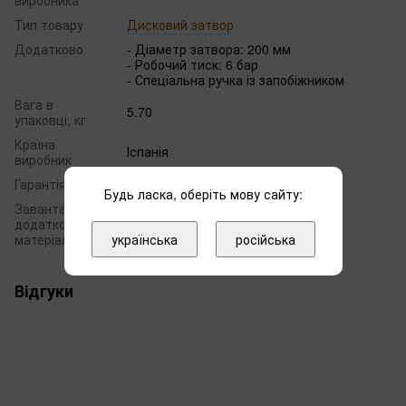
виробника
Тип товару
Дисковий затвор
Додатково
- Діаметр затвора: 200 мм
- Робочий тиск: 6 бар
- Спеціальна ручка із запобіжником
Вага в
5.70
упаковці, кг
Країна
Іспанія
виробник
Гарантія
12 місяців
Будь ласка, оберіть мову сайту:
Завантажте
Cертифікат WRAS
додаткові
Сертифікат ITC
українська
російська
матеріали
Autocad
Відгуки