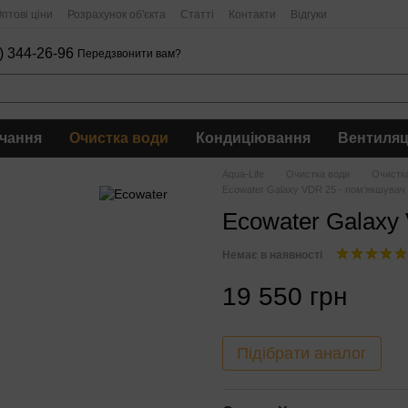
птові ціни
Розрахунок об'єкта
Статті
Контакти
Відгуки
) 344-26-96
Передзвонити вам?
чання
Очистка води
Кондиціювання
Вентиляц
Aqua-Life
Очистка води
Очистка
Ecowater Galaxy VDR 25 - пом'якшувач
Ecowater Galaxy
Немає в наявності
19 550 грн
Підібрати аналог