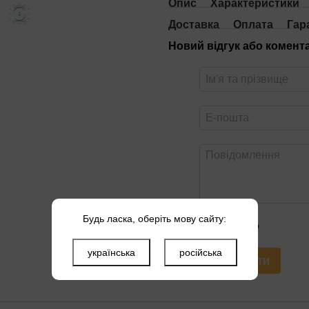
Опис
Характеристики
Доставка
Оплата
Гар
Новий відгук або комент
Будь ласка, оберіть мову сайту:
Оцініть товар
українська
російська
Надіслати