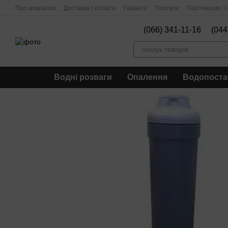
Перейти до основного контенту
Про компанію
Доставка і оплата
Гарантії
Послуги
Партнерам / О
(066) 341-11-16
(044
Водні розваги
Опалення
Водопоста