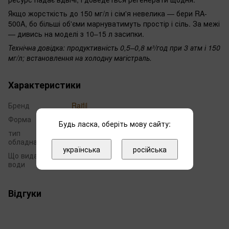
Якщо жорсткість до 150 мг/л і сім'я невелика — бери RA-
500A, бо більші об'єми марнуватимуть простір і сіль. За межі
— дивись на моделі з 10–15 л засипки.
Технічна довідка: продуктивність 0,5–0,8 м³/год при 3 атм і 150
мг/л; встановлення на холодну магістраль.
Характеристики
Бренд
Raifil
Форма
компактный
Будь ласка, оберіть мову сайту:
тип
Кабінет
обладнання
українська
російська
Що видаляє з
Солі жорсткості
води
Відгуки