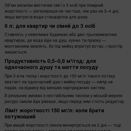
Об'єм засипки вистачає сім'ї з 3 осіб при помірній
жорсткості — регенерація не частіше, ніж раз на 3–4 дні,
якщо витрата води стандартна для дому.
6 л: для квартир чи сімей до 3 осіб
Ставлять у невеликих будинках або дво-трьохкімнатних
квартирах, де вода йде на душ, кухню та пралку —
монтажники хвалять, бо під мийку впритул встає, і простір
лишається.
Продуктивність 0,5–0,8 м³/год: для
одночасного душу та миття посуду
При 3 атм тиску і жорсткості до 150 мг/л такого потоку
хватает на одночасний душ і мийку посуду — напір не
падає, на відміну від менших картриджних систем.
В реальних умовах з нестабільним тиском у міській мережі
ресурс смоли йде рівніше, якщо перед ним стоїть редуктор.
Ліміт жорсткості 150 мг/л: коли брати
потужніший
При вищій жорсткості смола вичерпується за 2 дні — тоді
ресурс падає вдвічі, і доведеться регенерати щодня.