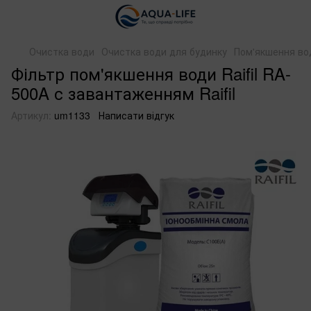
Очистка води
Очистка води для будинку
Пом'якшення во
Фільтр пом'якшення води Raifil RA-
500A с завантаженням Raifil
Артикул:
um1133
Написати відгук