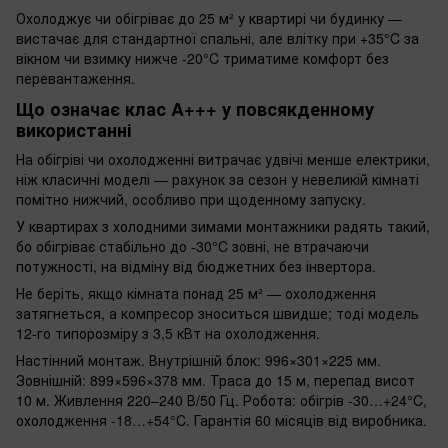
Охолоджує чи обігріває до 25 м² у квартирі чи будинку —
вистачає для стандартної спальні, але влітку при +35°C за
вікном чи взимку нижче -20°C триматиме комфорт без
перевантаження.
Що означає клас A+++ у повсякденному
використанні
На обігріві чи охолодженні витрачає удвічі менше електрики,
ніж класичні моделі — рахунок за сезон у невеликій кімнаті
помітно нижчий, особливо при щоденному запуску.
У квартирах з холодними зимами монтажники радять такий,
бо обігріває стабільно до -30°C зовні, не втрачаючи
потужності, на відміну від бюджетних без інвертора.
Не беріть, якщо кімната понад 25 м² — охолодження
затягнеться, а компресор зноситься швидше; тоді модель
12-го типорозміру з 3,5 кВт на охолодження.
Настінний монтаж. Внутрішній блок: 996×301×225 мм.
Зовнішній: 899×596×378 мм. Траса до 15 м, перепад висот
10 м. Живлення 220–240 В/50 Гц. Робота: обігрів -30…+24°C,
охолодження -18…+54°C. Гарантія 60 місяців від виробника.