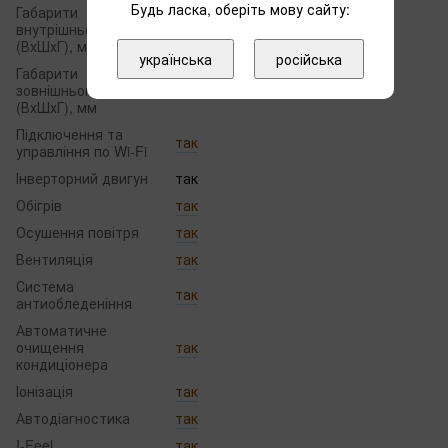
Будь ласка, оберіть мову сайту:
Габарити
внутрішнього блоку
996x301x225
(ВхШхГ), мм
українська
російська
Габарити
зовнішнього блоку
899x596x378
(ВхШхГ), мм
Підключення та
так
управління по Wi-Fi
Інверторний двигун
так
Обігрів
так
Осушення повітря
так
Вентиляція
так
Система
так
антиобледеніння
Автоматичне
очищення
так
кондиціонера
Іонізація
так
Автодіагностика
так
I-Feel
так