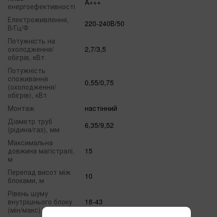
А+++
енергоефективності
Електроживлення,
220-240В/50
В/Гц/Ф
Потужність на
охолодження/
2,7/3,5
обігрів, кВт
Потужність
споживання
0,55/0,75
(охолодження/
обігрів), кВт
Монтаж
настінний
Діаметр труб
6,35/9,52
(рідина/газ), мм
Максимальна
довжина магістралі,
15
м
Перепад висот між
10
блоками, м
Рівень шуму
внутрішнього блоку
18-43
(мін/макс), дБ