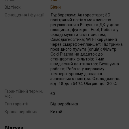
Відтінок
Білий
Оснащення і функції
Турборежим; Авторестарт; 3D
повітряний потік з можливістю
регулювання з ІЧ пульта ДК у двох
площинах; функція I Feel; Робота у
складі мульти-спліт систем;
Самодіагностика; Wi-Fi керування
через смартфон/планшет; Підтримка
провідного пульта (опція); Фільтр
Cold Plazma на додаток до
стандартних фільтрів; 7-ми
швидкісний вентилятор; Безшумна
робота; Робота у широкому
температурному діапазоні
зовнішнього повітря. Охолодження:
від -18 до +54°С. Обігрів: до -30°С.
Гарантійний термін,
60
міс.
Тип гарантії
Від виробника
Країна виробник
Китай
Відгуки