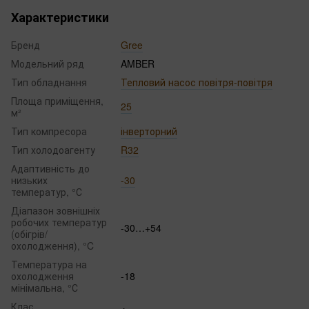
Характеристики
Бренд
Gree
Модельний ряд
AMBER
Тип обладнання
Тепловий насос повітря-повітря
Площа приміщення,
25
м²
Тип компресора
інверторний
Тип холодоагенту
R32
Адаптивність до
низьких
-30
температур, °С
Діапазон зовнішніх
робочих температур
-30…+54
(обігрів/
охолодження), °C
Температура на
охолодження
-18
мінімальна, °С
Клас