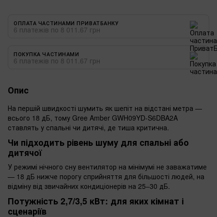
ОПЛАТА ЧАСТИНАМИ ПРИВАТБАНКУ
6 платежів по 8 011.67 грн
ПОКУПКА ЧАСТИНАМИ
6 платежів по 8 011.67 грн
Опис
На першій швидкості шумить як шепіт на відстані метра —
всього 18 дБ, тому Gree Amber GWH09YD-S6DBA2A
ставлять у спальні чи дитячі, де тиша критична.
Чи підходить рівень шуму для спальні або
дитячої
У режимі нічного сну вентилятор на мінімумі не заважатиме
— 18 дБ нижче порогу сприйняття для більшості людей, на
відміну від звичайних кондиціонерів на 25–30 дБ.
Потужність 2,7/3,5 кВт: для яких кімнат і
сценаріїв