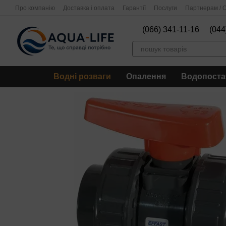
Перейти до основного контенту
Про компанію
Доставка і оплата
Гарантії
Послуги
Партнерам / О
(066) 341-11-16
(044
Водні розваги
Опалення
Водопоста