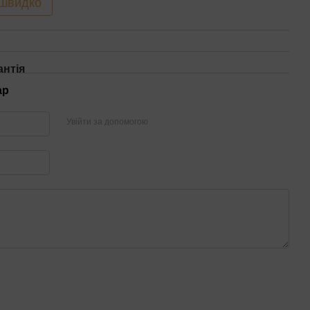
 швидко
антія
ар
Увійти за допомогою