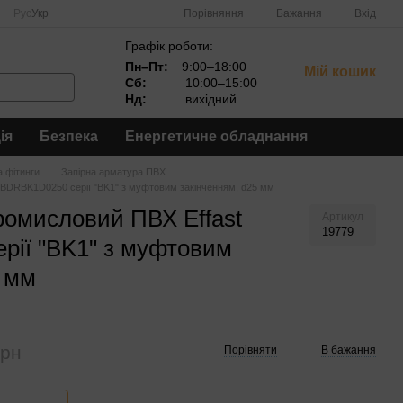
Порівняння
Рус
Укр
Бажання
Вхід
Графік роботи:
Пн–Пт:
9:00–18:00
Мій кошик
Сб:
10:00–15:00
Нд:
вихідний
ія
Безпека
Енергетичне обладнання
а фітинги
Запірна арматура ПВХ
 BDRBK1D0250 серії "BK1" з муфтовим закінченням, d25 мм
ромисловий ПВХ Effast
Артикул
19779
ії "BK1" з муфтовим
5 мм
грн
Порівняти
В бажання