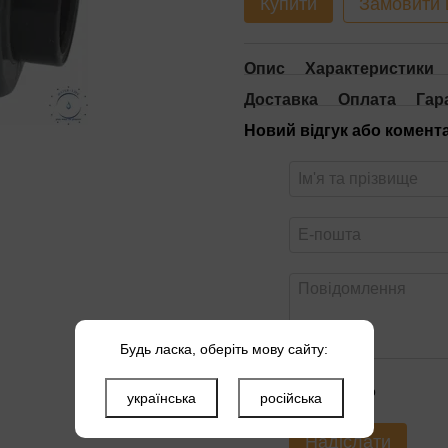
Купити
Замовити
Опис
Характеристики
Доставка
Оплата
Гар
Новий відгук або комент
Будь ласка, оберіть мову сайту:
Оцініть товар
українська
російська
Надіслати