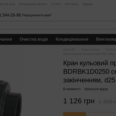
птові ціни
Розрахунок об'єкта
Статті
Контакти
Відгуки
) 344-26-96
Передзвонити вам?
чання
Очистка води
Кондиціювання
Вентиляц
Aqua-Life
Водні розваги
Труби т
Кран кульовий промисловий ПВХ Effast
Кран кульовий п
BDRBK1D0250 сер
закінченням, d2
В наявності
Написати відгук
1 126 грн
1 325 