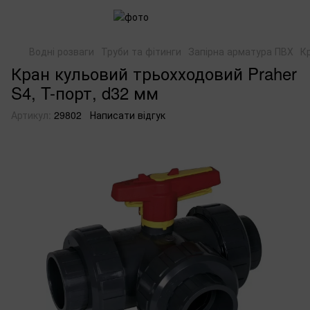
Водні розваги
Труби та фітинги
Запірна арматура ПВХ
К
Кран кульовий трьохходовий Praher
S4, T-порт, d32 мм
Артикул:
29802
Написати відгук