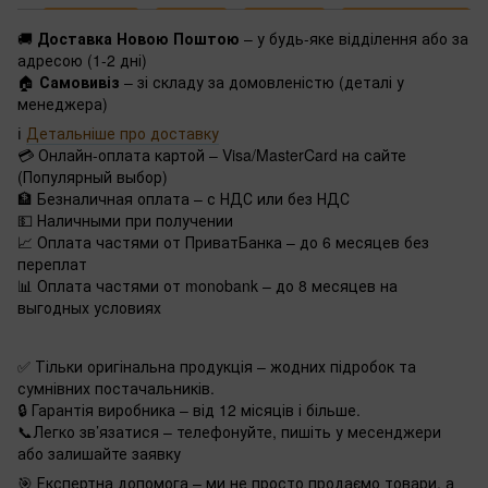
🚚
Доставка Новою Поштою
– у будь-яке відділення або за
адресою (1-2 дні)
🏠
Самовивіз
– зі складу за домовленістю (деталі у
менеджера)
ℹ️
Детальніше про доставку
💳 Онлайн-оплата картой – Visa/MasterCard на сайте
(Популярный выбор)
🏦 Безналичная оплата – с НДС или без НДС
💵 Наличными при получении
📈 Оплата частями от ПриватБанка – до 6 месяцев без
переплат
📊 Оплата частями от monobank – до 8 месяцев на
выгодных условиях
✅ Тільки оригінальна продукція – жодних підробок та
сумнівних постачальників.
🔒 Гарантія виробника – від 12 місяців і більше.
📞Легко зв’язатися – телефонуйте, пишіть у месенджери
або залишайте заявку
🎯 Експертна допомога – ми не просто продаємо товари, а