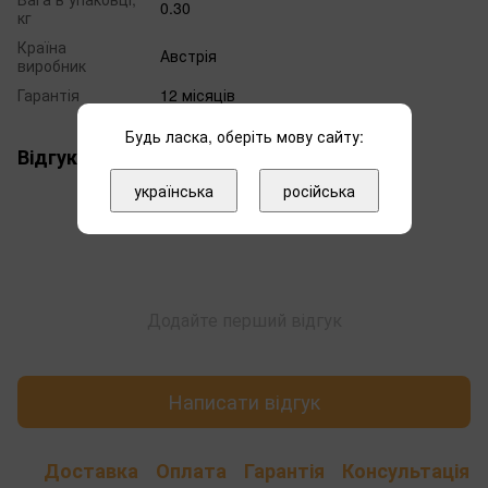
0.30
кг
Країна
Австрія
виробник
Гарантія
12 місяців
Будь ласка, оберіть мову сайту:
Відгуки
українська
російська
Додайте перший відгук
Написати відгук
Доставка
Оплата
Гарантія
Консультація