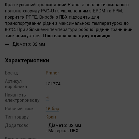
Кран кульовий трьохходовий Praher з непластифікованого
полівінілхлориду PVC-U і з ущільненням з EPDM та FPM,
покриття PTFE. Вироби з ПВХ підходять для
транспортування рідин з максимальною температурою до
60°C. При збільшенні температури робочої рідини граничний
тиск знижується.
Ціна вказана за одну одиницю.
Діаметр: 32 мм
Характеристики
Бренд
Praher
Артикул
121774
виробника
Наявність
Ні
електроприводу
Робочий тиск
16 бар
Тип товару
Кран
Додатково
- Діаметр: 32 мм
- Матеріал: ПВХ
Вага в упаковці,