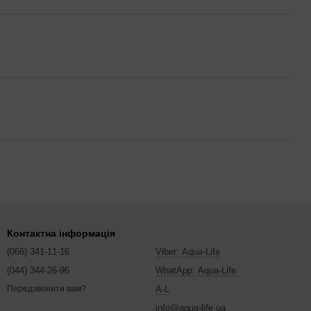
Контактна інформація
(066) 341-11-16
Viber: Aqua-Life
(044) 344-26-96
WhatApp: Aqua-Life
A-L
Передзвонити вам?
info@aqua-life.ua