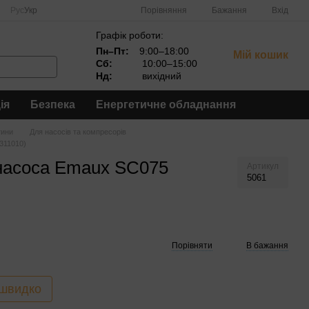
Порівняння
Рус
Укр
Бажання
Вхід
Графік роботи:
Пн–Пт:
9:00–18:00
Мій кошик
Сб:
10:00–15:00
Нд:
вихідний
ія
Безпека
Енергетичне обладнання
тини
Для насосів та компресорів
311010)
насоса Emaux SC075
Артикул
5061
Порівняти
В бажання
 швидко