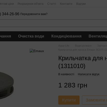
птові ціни
Розрахунок об'єкта
Статті
Контакти
Відгуки
) 344-26-96
Передзвонити вам?
чання
Очистка води
Кондиціювання
Вентиляц
Aqua-Life
Водні розваги
Запчас
Крильчатка для насоса Emaux SC075 (1
Крильчатка для 
(1311010)
В наявності
Написати відгук
1 283 грн
Купити
Замовити