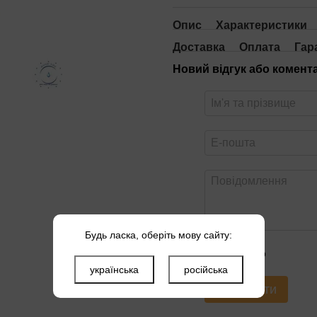
Опис
Характеристики
Доставка
Оплата
Гар
Новий відгук або комент
Будь ласка, оберіть мову сайту:
Оцініть товар
українська
російська
Надіслати