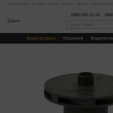
Перейти до основного контенту
Про компанію
Доставка і оплата
Гарантії
Послуги
Партнерам / О
(066) 341-11-16
(044
Водні розваги
Опалення
Водопоста