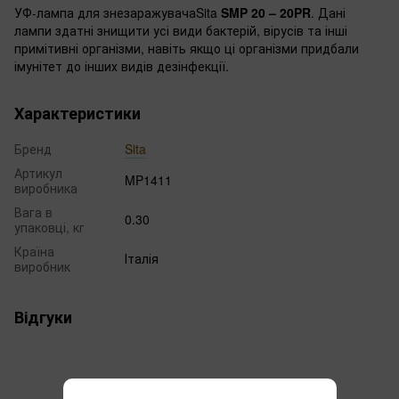
УФ-лампа для знезаражувачаSita
SMP 20 – 20PR
. Дані
лампи здатні знищити усі види бактерій, вірусів та інші
примітивні організми, навіть якщо ці організми придбали
імунітет до інших видів дезінфекції.
Характеристики
Бренд
Sita
Артикул
MP1411
виробника
Вага в
0.30
упаковці, кг
Країна
Італія
виробник
Відгуки