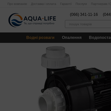
Перейти до основного контенту
Про компанію
Доставка і оплата
Гарантії
Послуги
Партнерам / О
(066) 341-11-16
(044
Водні розваги
Опалення
Водопоста