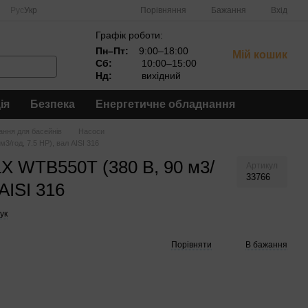
Порівняння
Рус
Укр
Бажання
Вхід
Графік роботи:
Пн–Пт:
9:00–18:00
Мій кошик
Сб:
10:00–15:00
Нд:
вихідний
ія
Безпека
Енергетичне обладнання
ння для басейнів
Насоси
3/год, 7.5 HP), вал AISI 316
LX WTB550T (380 В, 90 м3/
Артикул
33766
 AISI 316
ук
Порівняти
В бажання