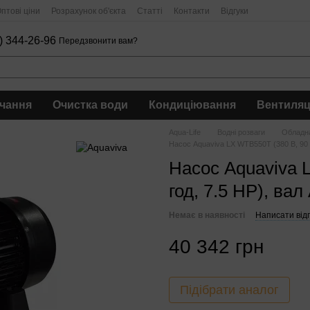
птові ціни
Розрахунок об'єкта
Статті
Контакти
Відгуки
) 344-26-96
Передзвонити вам?
чання
Очистка води
Кондиціювання
Вентиляц
Aqua-Life
Водні розваги
Обладна
Насос Aquaviva LX WTB550T (380 В, 90 м
Насос Aquaviva 
год, 7.5 HP), вал
Немає в наявності
Написати відг
40 342 грн
Підібрати аналог