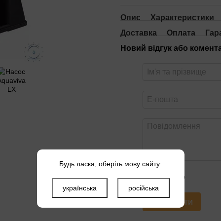
Опис
Характеристики
Доставка
Оплата
Гар
Новий відгук або комент
Будь ласка, оберіть мову сайту:
Оцініть товар
українська
російська
Надіслати