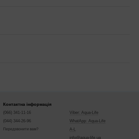
Контактна інформація
(066) 341-11-16
Viber: Aqua-Life
(044) 344-26-96
WhatApp: Aqua-Life
A-L
Передзвонити вам?
info@aqua-life.ua