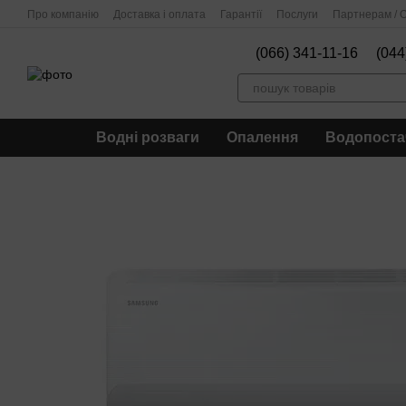
Перейти до основного контенту
Про компанію
Доставка і оплата
Гарантії
Послуги
Партнерам / О
(066) 341-11-16
(044
Водні розваги
Опалення
Водопоста