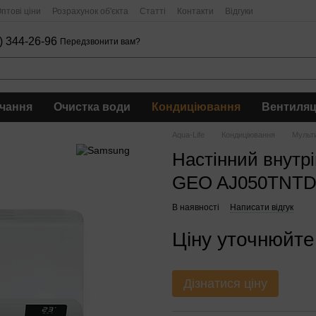
птові ціни
Розрахунок об'єкта
Статті
Контакти
Відгуки
) 344-26-96
Передзвонити вам?
чання
Очистка води
Кондиціювання
Вентиляц
Aqua-Life
Кондиціювання
Мульт
Настінний внутр
GEO AJ050TNTD
В наявності
Написати відгук
Ціну уточнюйте
Дізнатися ціну