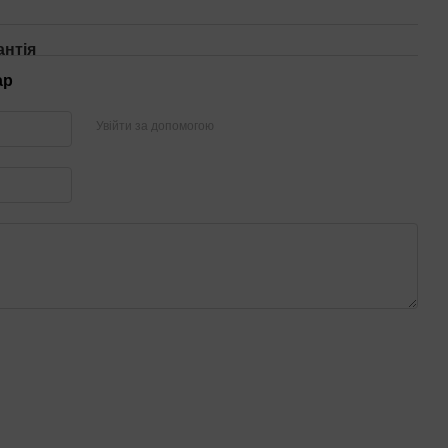
антія
ар
Увійти за допомогою