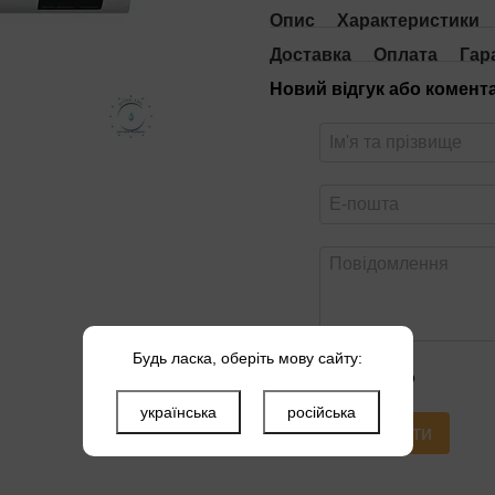
Опис
Характеристики
Доставка
Оплата
Гар
Новий відгук або комент
Будь ласка, оберіть мову сайту:
Оцініть товар
українська
російська
Надіслати