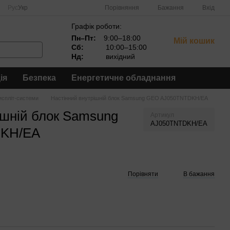
Порівняння
Рус
Укр
Бажання
Вхід
Графік роботи:
Пн–Пт:
9:00–18:00
Мій кошик
Сб:
10:00–15:00
Нд:
вихідний
ія
Безпека
Енергетичне обладнання
испліт-системи
Настінний внутрішній блок Samsung GEO AJ050TNTDKH/EA
ішній блок Samsung
Артикул
AJ050TNTDKH/EA
KH/EA
Порівняти
В бажання