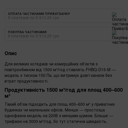
ОПЛАТА ЧАСТИНАМИ ПРИВАТБАНКУ
8 платежів по 9 913.25 грн
ПОКУПКА ЧАСТИНАМИ
8 платежів по 9 913.25 грн
Опис
Для великих котеджів чи комерційних об'єктів з
повітрообміном від 1500 м³/год ставлять FHBQ-D15-M —
модель з тиском 150 Па, що витримує довгі канали без
втрат продуктивності.
Продуктивність 1500 м³/год для площ 400–600
м²
Такий об'єм підходить для площ 400–600 м² у приватних
будинках чи маленьких офісів. Менше — простоїша
однофазна модель на 220В з меншим шумом. Більше —
трифазні на 3000 м³/год, бо тут статична швидкість.