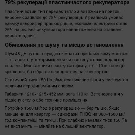
79% рекуперації пластинчастого рекуператора
Пластинчастий тип передає тепло з витяжки на приток —
виробник заявляє до 79% рекуперації. У реальних умовах
взимку калорифер працює рідше, економія електрики сягає
26% на рік. Без рекуператора навантаження на опалення
виросте вдвічі.
Обмеження по шуму та місцю встановлення
Шум 48 дБ чутно в сусідніх кімнатах при близькому монтажі
— ставлять у техприміщення чи підвісну стелю подалі від
спалень. Монтажники в котеджах фіксують 110 кг на міцні
кріплення, бо вібрація передається на гіпсокартон.
Статичний тиск 150 Па обмежує використання у системах з
великим аеродинамічним опором.
Габарити 1210×1215×452 мм, вага 110 кг. Встановлення у
підвісну стелю або технічне приміщення.
Потрібно 1500 м³/год з рекуперацією — беріть цю. Якщо
менше чи для квартир — однофазні FHBQ на 360–1500 м³/
год компактніші та тихіші. При слабких каналах тиск 150 Па
не вистачить — міняйте на більший вентилятор.