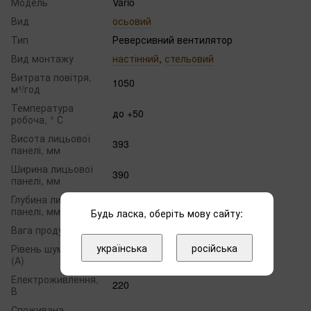
Модель
Vario
Вид
осьовий
Тип
Реверсивний вентилятор
Вид монтажу
настінний
,
стельовий
Витрата повітря,
1050
м³/год
Температура
до +50
робоча, ° С
Висота лицьової
393
панелі, мм
Ширина лицьової
390
панелі, мм
Глубина лицьової
147
панелі, мм
Будь ласка, оберіть мову сайту:
Вага продукту, кг
6.0
українська
російська
Рівень шуму, дБ
40
(А)
Електроживлення,
220
В
Споживана