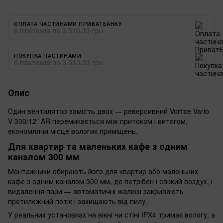
ОПЛАТА ЧАСТИНАМИ ПРИВАТБАНКУ
6 платежів по 3 510.33 грн
ПОКУПКА ЧАСТИНАМИ
6 платежів по 3 510.33 грн
Опис
Один вентилятор замість двох — реверсивний Vortice Vario
V 300/12" AR перемикається між притоком і витягом,
економлячи місце вологих приміщень.
Для квартир та маленьких кафе з одним
каналом 300 мм
Монтажники обирають його для квартир або маленьких
кафе з одним каналом 300 мм, де потрібен і свіжий воздух, і
видалення пари — автоматичні жалюзі закривають
протилежний потік і захищають від пилу.
У реальних установках на вікні чи стіні IPX4 тримає вологу, а