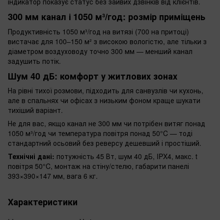
індикатор показує статус без зайвих дзвінків від клієнтів.
300 мм канал і 1050 м³/год: розмір приміщень
Продуктивність 1050 м³/год на витязі (700 на притоці)
вистачає для 100–150 м² з високою вологістю, але тільки з
діаметром воздуховоду точно 300 мм — менший канал
задушить потік.
Шум 40 дБ: комфорт у житлових зонах
На рівні тихої розмови, підходить для санвузлів чи кухонь,
але в спальнях чи офісах з низьким фоном краще шукати
тихіший варіант.
Не для вас, якщо канал не 300 мм чи потрібен витяг понад
1050 м³/год чи температура повітря понад 50°C — тоді
стандартний осьовий без реверсу дешевший і простіший.
Технічні дані:
потужність 45 Вт, шум 40 дБ, IPX4, макс. t
повітря 50°C, монтаж на стіну/стелю, габарити панелі
393×390×147 мм, вага 6 кг.
Характеристики