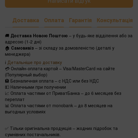
Написати відгук
Доставка
Оплата
Гарантія
Консультація
🚚
Доставка Новою Поштою
– у будь-яке відділення або за
адресою (1-2 дні)
🏠
Самовивіз
– зі складу за домовленістю (деталі у
менеджера)
ℹ️
Детальніше про доставку
💳 Онлайн-оплата картой – Visa/MasterCard на сайте
(Популярный выбор)
🏦 Безналичная оплата – с НДС или без НДС
💵 Наличными при получении
📈 Оплата частями от ПриватБанка – до 6 месяцев без
переплат
📊 Оплата частями от monobank – до 8 месяцев на
выгодных условиях
✅ Тільки оригінальна продукція – жодних підробок та
сумнівних постачальників.