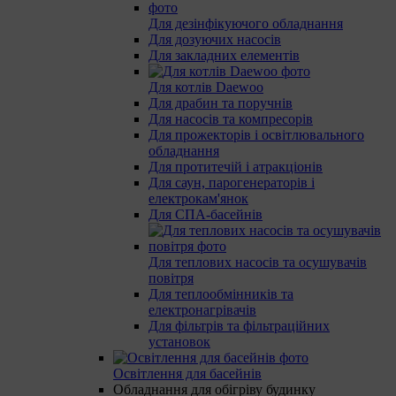
Для дезінфікуючого обладнання
Для дозуючих насосів
Для закладних елементів
Для котлів Daewoo
Для драбин та поручнів
Для насосів та компресорів
Для прожекторів і освітлювального
обладнання
Для протитечій і атракціонів
Для саун, парогенераторів і
електрокам'янок
Для СПА-басейнів
Для теплових насосів та осушувачів
повітря
Для теплообмінників та
електронагрівачів
Для фільтрів та фільтраційних
установок
Освітлення для басейнів
Обладнання для обігріву будинку