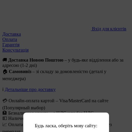
Вхід для клієнтів
Доставка
Оплата
Гарантія
Консультація
🚚
Доставка Новою Поштою
– у будь-яке відділення або за
адресою (1-2 дні)
🏠
Самовивіз
– зі складу за домовленістю (деталі у
менеджера)
ℹ️
Детальніше про доставку
💳 Онлайн-оплата картой – Visa/MasterCard на сайте
(Популярный выбор)
🏦 Безналичная оплата – с НДС или без НДС
💵 Наличными при получении
📈 Оплата частями от ПриватБанка – до 6 месяцев без
Будь ласка, оберіть мову сайту:
переплат