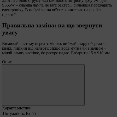
55 Вт з силою струму 425 мА дають потрібну дозу УФ для
SS55W – слабша лампа не вб'є бактерії, сильніша пережарить
електроніку. В побуті чи на об'єктах вистачає на рік без
простоїв.
Правильна заміна: на що звернути
увагу
Вимикай систему перед заміною, виймай стару обережно –
кварц липкий від нальоту. Якщо вода мутна чи з залізом –
міняй лампу частіше, бо ресурс падає. Габарити 15 х 910 мм.
Опис
Характеристики
Потужність, Вт
55