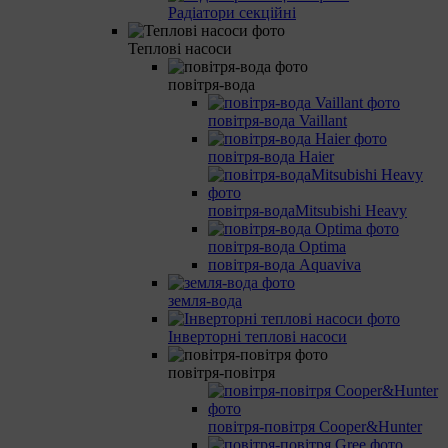
Радіатори секційні
Теплові насоси
повітря-вода
повітря-вода Vaillant
повітря-вода Haier
повітря-водаMitsubishi Heavy
повітря-вода Optima
повітря-вода Aquaviva
земля-вода
Інверторні теплові насоси
повітря-повітря
повітря-повітря Cooper&Hunter