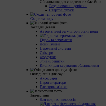
Обладнання для спортивних басейнів
Розділювальні доріжки
Стартові тумби
Сходи та поручні
Закладні деталі
Автоматичні регулятори рівня води
Гідро- та аеромасаж
Донні зливи
Переливні системи
Скімери
Форсунки
Зливні решітки
Кнопки для керування обладнанням
Обладнання для саун
Аксесуари
Парогенератори
Електрокам'янки
Запчастини
Для водних пилососів