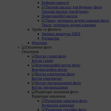
Буферні ємності
Теплові насоси для будинку
Циркуляційні насоси
Трьох, чотирьох ходові клапани
Труби та фітинги
Запірна арматура ПВХ
Ротаметри
Фонтани
Опалення
Котли газові
Конденсаційні котли
Котли електричні
Котли тведропаливні
Радіатори опалення
Радіатори панельні