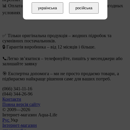
📊 Оплата частями от monobank – до 8 месяцев на выгодных
українська
російська
условиях
✅ Тільки оригінальна продукція – жодних підробок та
сумнівних постачальників.
🔒 Гарантія виробника – від 12 місяців і більше.
📞Легко зв’язатися – телефонуйте, пишіть у месенджери або
залишайте заявку
🎯 Експертна допомога – ми не просто продаємо товари, а
підбираємо найкраще рішення саме для ваших потреб.
(066) 341-11-16
(044) 344-26-96
Контакти
Повна версія сайту
© 2009—2026
Інтернет-магазин Aqua-Life
Рус
Укр
Інтернет-магазин