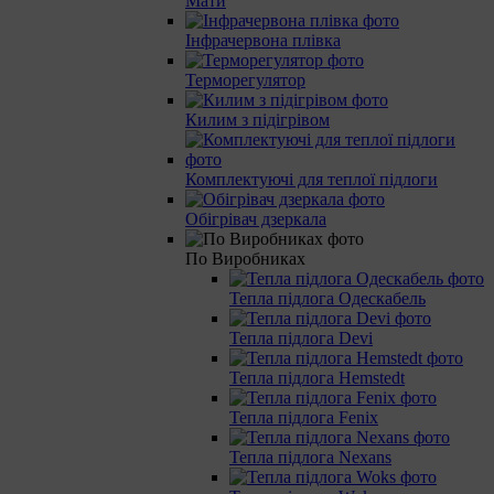
Мати
Інфрачервона плівка
Терморегулятор
Килим з підігрівом
Комплектуючі для теплої підлоги
Обігрівач дзеркала
По Виробниках
Тепла підлога Одескабель
Тепла підлога Devi
Тепла підлога Hemstedt
Тепла підлога Fenix
Тепла підлога Nexans