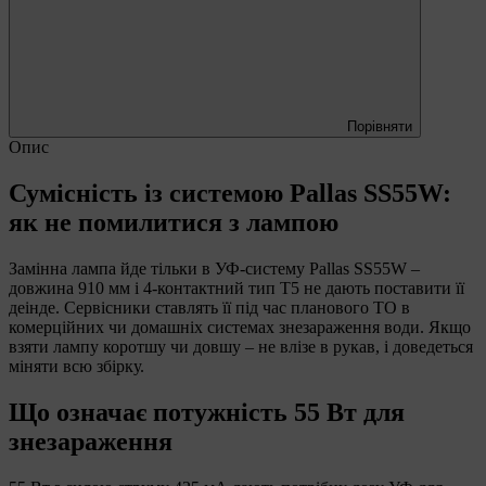
Порівняти
Опис
Сумісність із системою Pallas SS55W:
як не помилитися з лампою
Замінна лампа йде тільки в УФ-систему Pallas SS55W –
довжина 910 мм і 4-контактний тип T5 не дають поставити її
деінде. Сервісники ставлять її під час планового ТО в
комерційних чи домашніх системах знезараження води. Якщо
взяти лампу коротшу чи довшу – не влізе в рукав, і доведеться
міняти всю збірку.
Що означає потужність 55 Вт для
знезараження