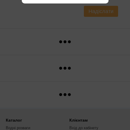
Надіслати
Каталог
Клієнтам
Водні розваги
Вхід до кабінету