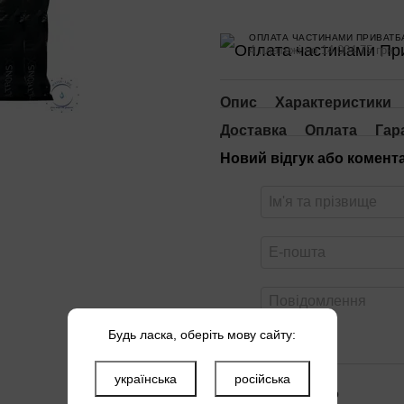
ОПЛАТА ЧАСТИНАМИ ПРИВАТБ
4 платежі по 14 004.75 грн
Опис
Характеристики
Доставка
Оплата
Гар
Новий відгук або комент
Будь ласка, оберіть мову сайту:
українська
російська
Оцініть товар