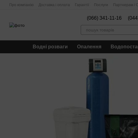
Перейти до основного контенту
Про компанію
Доставка і оплата
Гарантії
Послуги
Партнерам / О
(066) 341-11-16
(044
Водні розваги
Опалення
Водопоста