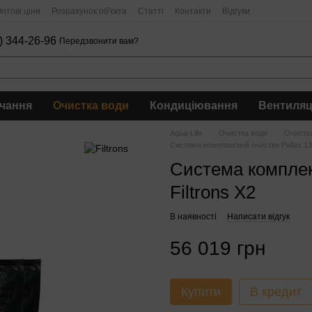
птові ціни
Розрахунок об'єкта
Статті
Контакти
Відгуки
) 344-26-96
Передзвонити вам?
чання
Очистка води
Кондиціювання
Вентиляц
Aqua-Life
Очистка води
Очистка
Система комплексной очистки Pallas 135
Система комплек
Filtrons X2
В наявності
Написати відгук
56 019 грн
Купити
В кредит