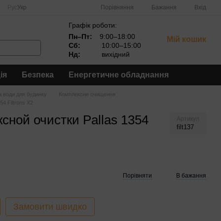
Порівняння
Рус
Укр
Бажання
Вхід
Графік роботи:
Пн–Пт:
9:00–18:00
Мій кошик
Сб:
10:00–15:00
Нд:
вихідний
ія
Безпека
Енергетичне обладнання
 води для будинку
Комплексне очищення
4 Filtrons X2
сной очистки Pallas 1354
Артикул
filt137
Порівняти
В бажання
Замовити швидко