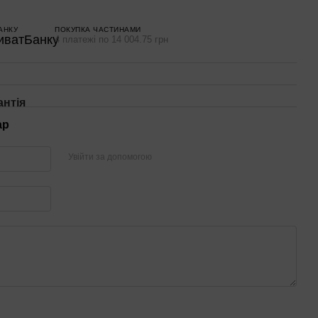
АНКУ
ПОКУПКА ЧАСТИНАМИ
4 платежі по 14 004.75 грн
антія
ар
Увійти за допомогою