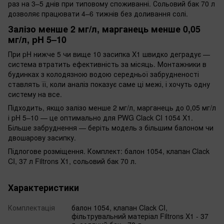
раз на 3–5 днів при типовому споживанні. Сольовий бак 70 л
дозволяє працювати 4–6 тижнів без доливання солі.
Залізо менше 2 мг/л, марганець менше 0,05
мг/л, pH 5–10
При pH нижче 5 чи вище 10 засипка X1 швидко деградує —
система втратить ефективність за місяць. Монтажники в
будинках з колодязною водою середньої забрудненості
ставлять її, коли аналіз показує саме ці межі, і хочуть одну
систему на все.
Підходить, якщо залізо менше 2 мг/л, марганець до 0,05 мг/л
і pH 5–10 — це оптимально для PWG Clack CI 1054 X1.
Більше забруднення — беріть модель з більшим балоном чи
двошарову засипку.
Підлогове розміщення. Комплект: балон 1054, клапан Clack
CI, 37 л Filtrons X1, сольовий бак 70 л.
Характеристики
Комплектація
балон 1054, клапан Clack CI,
фільтрувальний матеріал Filtrons X1 - 37