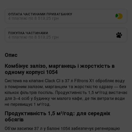
ОПЛАТА ЧАСТИНАМИ ПРИВАТБАНКУ
4 платежі по 8 519.25 грн
ПОКУПКА ЧАСТИНАМИ
4 платежі по 8 519.25 грн
Опис
Комбінує залізо, марганець і жорсткість в
одному корпусі 1054
Система на клапані Clack CI з 37 л Filtrons X1 обробляє воду
з помірним залізом, марганцем та жорсткістю одразу — без
кількох фільтрів поспіль. Продуктивність 1,5 м³/год вистачає
для 3–4 осіб у будинку чи малого кафе, де пік витрати води
не перевищує 1 м³/год.
Продуктивність 1,5 м³/год: для середніх
обсягів
Об'єм засипки 37 л у балоні 1054 забезпечує регенерацію