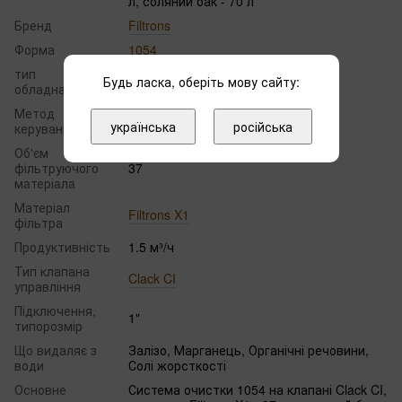
л, соляний бак - 70 л
Бренд
Filtrons
Форма
1054
тип
класичне виконання
Будь ласка, оберіть мову сайту:
обладнання
Метод
автоматичне
українська
російська
керування
Об'єм
фільтруючого
37
мaтеріaлa
Матеріал
Filtrons X1
фільтра
Продуктивність
1.5 м³/ч
Тип клапана
Clack CI
управління
Підключення,
1"
типорозмір
Що видаляє з
Залізо, Марганець, Органічні речовини,
води
Солі жорсткості
Основне
Система очистки 1054 на клапані Clack CI,