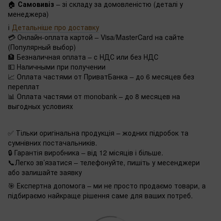
🏠
Самовивіз
– зі складу за домовленістю (деталі у
менеджера)
ℹ️
Детальніше про доставку
💳 Онлайн-оплата картой – Visa/MasterCard на сайте
(Популярный выбор)
🏦 Безналичная оплата – с НДС или без НДС
💵 Наличными при получении
📈 Оплата частями от ПриватБанка – до 6 месяцев без
переплат
📊 Оплата частями от monobank – до 8 месяцев на
выгодных условиях
✅ Тільки оригінальна продукція – жодних підробок та
сумнівних постачальників.
🔒 Гарантія виробника – від 12 місяців і більше.
📞Легко зв’язатися – телефонуйте, пишіть у месенджери
або залишайте заявку
🎯 Експертна допомога – ми не просто продаємо товари, а
підбираємо найкраще рішення саме для ваших потреб.