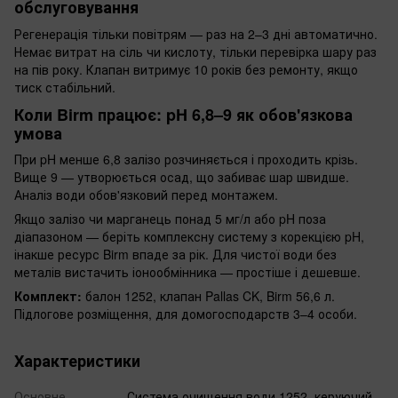
обслуговування
Регенерація тільки повітрям — раз на 2–3 дні автоматично.
Немає витрат на сіль чи кислоту, тільки перевірка шару раз
на пів року. Клапан витримує 10 років без ремонту, якщо
тиск стабільний.
Коли Birm працює: pH 6,8–9 як обов'язкова
умова
При pH менше 6,8 залізо розчиняється і проходить крізь.
Вище 9 — утворюється осад, що забиває шар швидше.
Аналіз води обов'язковий перед монтажем.
Якщо залізо чи марганець понад 5 мг/л або pH поза
діапазоном — беріть комплексну систему з корекцією pH,
інакше ресурс Birm впаде за рік. Для чистої води без
металів вистачить іонообмінника — простіше і дешевше.
Комплект:
балон 1252, клапан Pallas CK, Birm 56,6 л.
Підлогове розміщення, для домогосподарств 3–4 особи.
Характеристики
Основне
Система очищення води 1252, керуючий