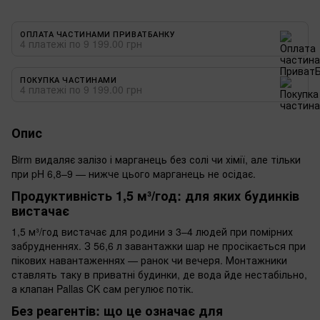
ОПЛАТА ЧАСТИНАМИ ПРИВАТБАНКУ
4 платежі по 9 199.00 грн
ПОКУПКА ЧАСТИНАМИ
4 платежі по 9 199.00 грн
Опис
Birm видаляє залізо і марганець без солі чи хімії, але тільки
при pH 6,8–9 — нижче цього марганець не осідає.
Продуктивність 1,5 м³/год: для яких будинків
вистачає
1,5 м³/год вистачає для родини з 3–4 людей при помірних
забрудненнях. З 56,6 л завантажки шар не просікається при
пікових навантаженнях — ранок чи вечеря. Монтажники
ставлять таку в приватні будинки, де вода йде нестабільно,
а клапан Pallas CK сам регулює потік.
Без реагентів: що це означає для