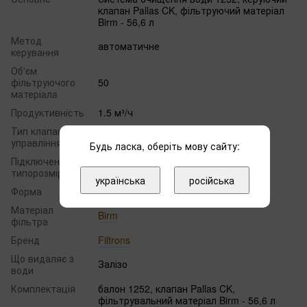
клапан Pallas CK, фільтруючий матеріал
Birm - 56,6 л
Метод
автоматичне
керування
Об'єм
фільтруючого
50
мaтеріaлa
Продуктивність
1.5 м³/ч
Тип клапана
Pallas
управління
Будь ласка, оберіть мову сайту:
Підключення,
1"
типорозмір
українська
російська
Форма
1252
Матеріал
Birm
фільтра
Бренд
Filtrons
Що видаляє з
Залізо
води
Комплектація
балон 1252, клапан Pallas CK,
фільтрувальний матеріал Birm - 56,6 л