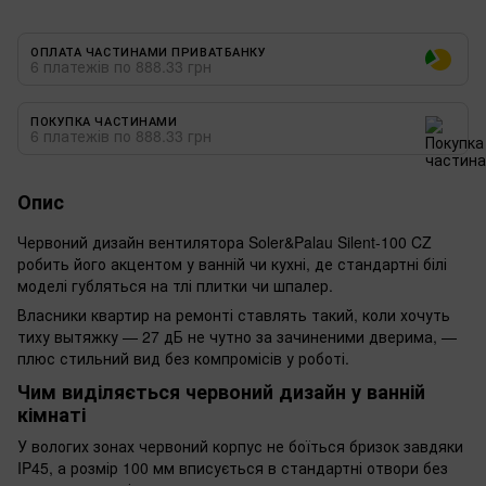
ОПЛАТА ЧАСТИНАМИ ПРИВАТБАНКУ
6 платежів по 888.33 грн
ПОКУПКА ЧАСТИНАМИ
6 платежів по 888.33 грн
Опис
Червоний дизайн вентилятора Soler&Palau Silent-100 CZ
робить його акцентом у ванній чи кухні, де стандартні білі
моделі губляться на тлі плитки чи шпалер.
Власники квартир на ремонті ставлять такий, коли хочуть
тиху вытяжку — 27 дБ не чутно за зачиненими дверима, —
плюс стильний вид без компромісів у роботі.
Чим виділяється червоний дизайн у ванній
кімнаті
У вологих зонах червоний корпус не боїться бризок завдяки
IP45, а розмір 100 мм вписується в стандартні отвори без