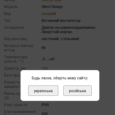
Модель
Silent Design
Вид
осьовий
Тип
Витяжний вентилятор
Оснащення
Двигун на шарикопідшипниках;
Зворотній клапан
Вид монтажу
настінний, стельовий
Витрата повітря,
85
м³/год
Температура
-5…+40
робоча, ° С
Діаметр, мм
100
Вага продукту, кг
1.0
Будь ласка, оберіть мову сайту:
Кількість
1
швидкостей
українська
російська
Рівень шуму, дБ
27
(А)
Клас захисту
IP45
Електроживлення,
220